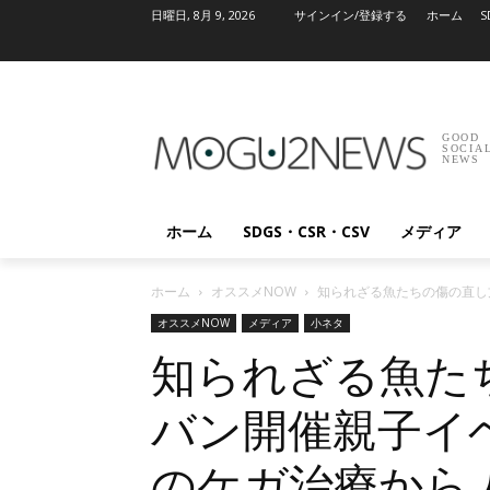
日曜日, 8月 9, 2026
サインイン/登録する
ホーム
S
GOOD
SOCIA
NEWS
ホーム
SDGS・CSR・CSV
メディア
ホーム
オススメNOW
知られざる魚たちの傷の直し
オススメNOW
メディア
小ネタ
知られざる魚た
バン開催親子イ
のケガ治療から