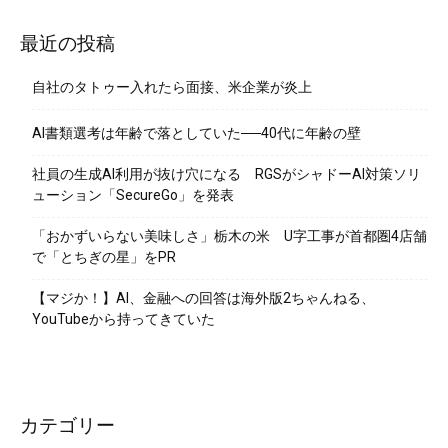
最近の投稿
自社のタトゥー入れたら面接、米企業が炎上
AI書類選考は年齢で落としていた──40代に年齢の壁
社員の生成AI利用が抜け穴になる RGSがシャドーAI対策ソリ
ューション「SecureGo」を発表
「おかずいらない美味しさ」栃木の米 U字工事が首都圏4店舗
で「とちぎの星」をPR
【マジか！】AI、金融への回答は海外版2ちゃんねる、
YouTubeから持ってきていた
カテゴリー