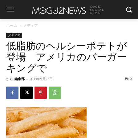
GOOD
SOCIAL
NEWS
ホーム
メディア
メディア
低脂肪のヘルシーポテトが
登場 アメリカのバーガー
キングで
から
編集部
-
2013年9月25日
0