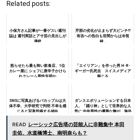
Related posts:
小保方さん記事が一番ゲスい週刊
芹那の劣化が止まらず大ピンチ!?
誌は 週刊実話とアサ芸の見出しが
有吉への告白も世間からは冷視
凄絶
線…
怒らせたら最も怖い飲食店、1位
「エイリアン」を作った男 H･R･
カレー屋に シェフに唐辛子かけら
ギーガー氏死去 スイスメディア
れクレーム男性失明か
報じる
SNSに写真あげるバカップルは大
ダンスエボリューションする日本
体不幸、大学研究で判明 不幸を感
人、「踊り神」として世界的な人
じると写真投稿する傾向
気に 中年男性の優雅な舞が、海外
を魅了
READ
レーシック広告塔の芸能人に非難集中 本田
圭佑、水道橋博士、南明奈らも？