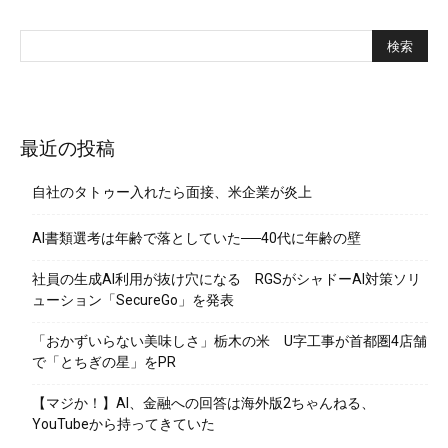
最近の投稿
自社のタトゥー入れたら面接、米企業が炎上
AI書類選考は年齢で落としていた──40代に年齢の壁
社員の生成AI利用が抜け穴になる RGSがシャドーAI対策ソリ
ューション「SecureGo」を発表
「おかずいらない美味しさ」栃木の米 U字工事が首都圏4店舗
で「とちぎの星」をPR
【マジか！】AI、金融への回答は海外版2ちゃんねる、
YouTubeから持ってきていた