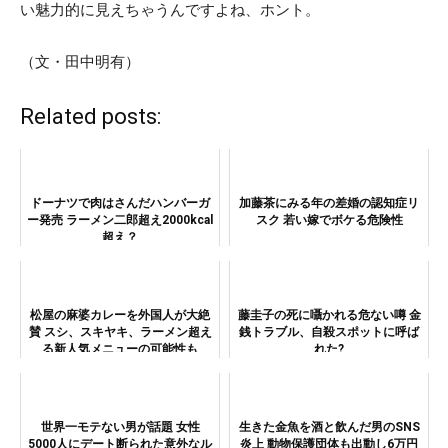
い魅力的に見えちゃうんですよね、ホント。
（文・田中明有）
Related posts:
ドーナツで肉はさんだハンバーガ
加藤茶にみる年の差婚の認知症リ
ー発売 ラーメン二郎超え2000kcal
スク 若い嫁でボケる危険性
超え？
松屋の麻婆カレーを外国人が大絶
藤圭子の死に囁かれる危ない噂 金
賛 スシ、スキヤキ、ラーメン超え
銭トラブル、自殺スポットに呼ば
る新人気メニューの可能性も
れた?
世界一モテない男が話題 女性
生きた金魚を酒と飲んだ男のSNS
5000人にデート断られた意外なル
炎上 動物保護団体も出動し6万円