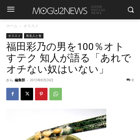
GOOD
SOCIAL
NEWS
ホーム
オススメ
オススメ
有名人と食
福田彩乃の男を100％オト
すテク 知人が語る「あれで
オチない奴はいない」
から
編集部
-
2013年8月26日
0