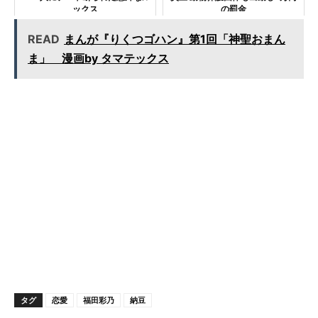
ックス
の罰金
READ
まんが『りくつゴハン』第1回「神聖おまん
ま」 漫画by タマテックス
タグ
恋愛
福田彩乃
納豆