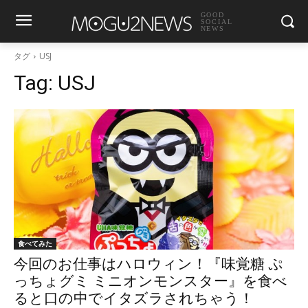
GOOD
SOCIAL
NEWS
タグ
USJ
Tag:
USJ
食べてみた
今回のお仕事はハロウィン！『味覚糖 ぷ
っちょグミ ミニオンモンスター』を食べ
ると口の中でイタズラされちゃう！