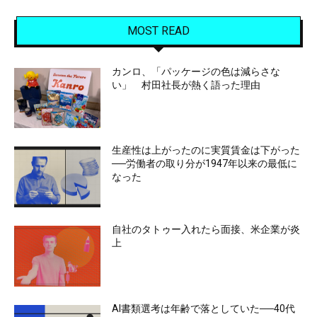
MOST READ
カンロ、「パッケージの色は減らさな
い」 村田社長が熱く語った理由
生産性は上がったのに実質賃金は下がった
──労働者の取り分が1947年以来の最低に
なった
自社のタトゥー入れたら面接、米企業が炎
上
AI書類選考は年齢で落としていた──40代