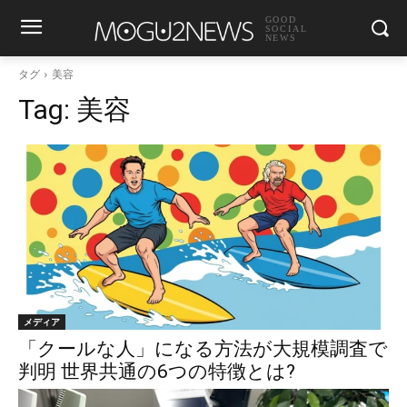
GOOD
SOCIAL
NEWS
タグ
美容
Tag:
美容
メディア
「クールな人」になる方法が大規模調査で
判明 世界共通の6つの特徴とは?