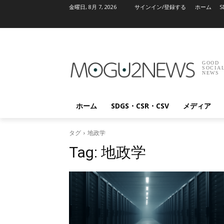
金曜日, 8月 7, 2026
サインイン/登録する
ホーム
S
GOOD
SOCIA
NEWS
ホーム
SDGS・CSR・CSV
メディア
タグ
地政学
Tag:
地政学