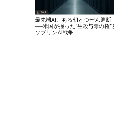
ビジネス
最先端AI、ある朝とつぜん遮断
──米国が握った“生殺与奪の権”
ソブリンAI戦争