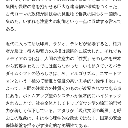
集団が畏敬の念を抱かせる巨大な建造物や儀式をつくった。
古代ローマの政権が闘技会の見世物で群衆の関心を一箇所に
集めた。いずれも注意力の制御という一点に収斂する営みで
ある。
近代に入って活版印刷、ラジオ、テレビが登場すると、権力
者が及ぼし得る影響力の規模は飛躍的に拡大した。それでも
メディアの進化は、人間の注意力の「性質」そのものを根本
から変容させるまでには至らなかった。いま起きているパラ
ダイムシフトの恐ろしさは、AI、アルゴリズム、スマートフ
ォンという「極めて精度と強度の高い工学的な操作手段」に
よって、人間の注意力の性質そのものが改変されつつある点
にある。ボトムアップ型のシステムが恒常的にハイジャック
されることで、社会全体としてトップダウン型の論理的思考
力が著しく低下している。アタリが「現代文明の断層」と呼
ぶこの現象は、もはや心理学的な懸念ではなく、国家の安全
保障基盤を揺るがす決定的な脆弱性である。