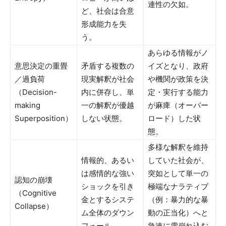
連性の欠如。
ど、社会は合意
形成能力を失
う。
あらゆる情報がノ
意思決定の重畳
矛盾する複数の
イズとなり、政府
／過負荷
現実解釈が社会
や機関が政策を決
（Decision-
内に併存し、単
定・実行する能力
making
一の解釈が優越
が麻痺（オーバー
Superposition）
しない状態。
ロード）した状
態。
多様な解釈を維持
情報的、あるい
していた社会が、
は感情的な強い
突如として単一の
認知の崩壊
ショックを引き
極端なナラティブ
（Cognitive
金とするシステ
（例：暴力的な暴
Collapse）
ム全体のダウン
動の正当化）へと
フォール。
急速に雪崩れ込む