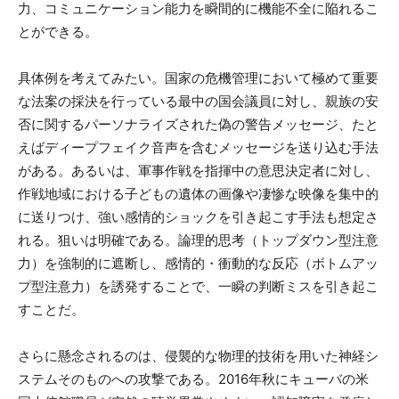
力、コミュニケーション能力を瞬間的に機能不全に陥れるこ
とができる。
具体例を考えてみたい。国家の危機管理において極めて重要
な法案の採決を行っている最中の国会議員に対し、親族の安
否に関するパーソナライズされた偽の警告メッセージ、たと
えばディープフェイク音声を含むメッセージを送り込む手法
がある。あるいは、軍事作戦を指揮中の意思決定者に対し、
作戦地域における子どもの遺体の画像や凄惨な映像を集中的
に送りつけ、強い感情的ショックを引き起こす手法も想定さ
れる。狙いは明確である。論理的思考（トップダウン型注意
力）を強制的に遮断し、感情的・衝動的な反応（ボトムアッ
プ型注意力）を誘発することで、一瞬の判断ミスを引き起こ
すことだ。
さらに懸念されるのは、侵襲的な物理的技術を用いた神経シ
ステムそのものへの攻撃である。2016年秋にキューバの米