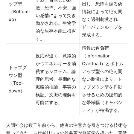
ップ型
出し、恐怖を煽る偽
激、恐怖、不安、強
（Bottom-
情報によって絶え間
い感情によって突き
up）
なく過剰刺激され、
動かされる。生物学
ドーパミンループを
的な生存本能に根ざ
形成する。
す。
情報の過負荷
反応が遅く、意識的
（Information
かつエネルギーを消
Overload）とボトム
トップダ
費するシステム。論
アップ型への絶え間
ウン型
理的思考、長期的な
ない刺激により、ト
（Top-
戦略的推論、事実の
ップダウン型を作動
down）
検証、文脈の理解を
させるための認知的
可能にする。
な帯域幅（キャパシ
ティ）が枯渇する。
人間社会は数千年前から、他者の注意力を引きつける技術を
磨いてきた。古代ギリシャの雄弁家が修辞学を操った。宗教