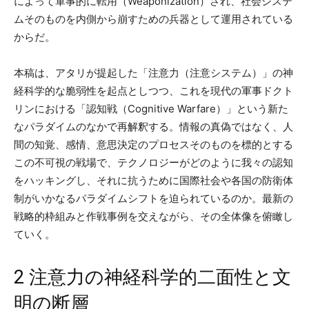
によって軍事的に転用（Weaponization）され、社会システ
ムそのものを内側から崩すための兵器として運用されている
からだ。
本稿は、アタリが提起した「注意力（注意システム）」の神
経科学的な脆弱性を起点としつつ、これを現代の軍事ドクト
リンにおける「認知戦（Cognitive Warfare）」という新た
なパラダイムのなかで再解釈する。情報の真偽ではなく、人
間の知覚、感情、意思決定のプロセスそのものを標的とする
この不可視の戦場で、テクノロジーがどのように我々の認知
をハッキングし、それに抗うために国際社会や各国の防衛体
制がいかなるパラダイムシフトを迫られているのか。最新の
戦略的枠組みと作戦事例を交えながら、その全体像を俯瞰し
ていく。
2 注意力の神経科学的二面性と文
明の断層