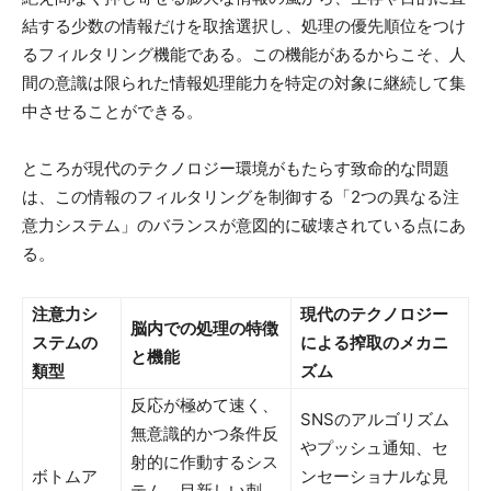
結する少数の情報だけを取捨選択し、処理の優先順位をつけ
るフィルタリング機能である。この機能があるからこそ、人
間の意識は限られた情報処理能力を特定の対象に継続して集
中させることができる。
ところが現代のテクノロジー環境がもたらす致命的な問題
は、この情報のフィルタリングを制御する「2つの異なる注
意力システム」のバランスが意図的に破壊されている点にあ
る。
注意力シ
現代のテクノロジー
脳内での処理の特徴
ステムの
による搾取のメカニ
と機能
類型
ズム
反応が極めて速く、
SNSのアルゴリズム
無意識的かつ条件反
やプッシュ通知、セ
射的に作動するシス
ボトムア
ンセーショナルな見
テム。目新しい刺