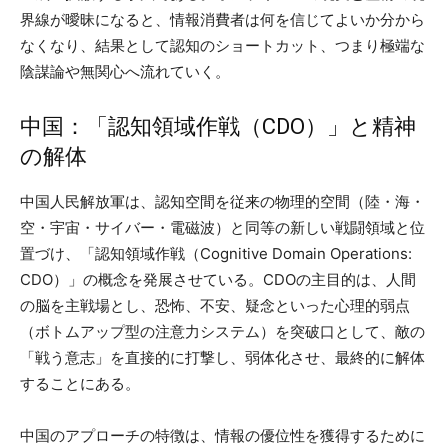
界線が曖昧になると、情報消費者は何を信じてよいか分から
なくなり、結果として認知のショートカット、つまり極端な
陰謀論や無関心へ流れていく。
中国：「認知領域作戦（CDO）」と精神
の解体
中国人民解放軍は、認知空間を従来の物理的空間（陸・海・
空・宇宙・サイバー・電磁波）と同等の新しい戦闘領域と位
置づけ、「認知領域作戦（Cognitive Domain Operations:
CDO）」の概念を発展させている。CDOの主目的は、人間
の脳を主戦場とし、恐怖、不安、疑念といった心理的弱点
（ボトムアップ型の注意力システム）を突破口として、敵の
「戦う意志」を直接的に打撃し、弱体化させ、最終的に解体
することにある。
中国のアプローチの特徴は、情報の優位性を獲得するために