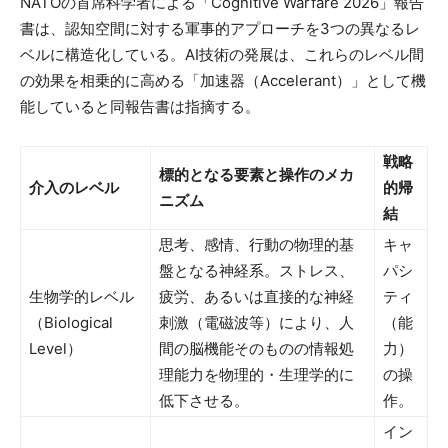
NATOの首席科学者による「Cognitive Warfare 2026」報告
書は、認知空間に対する軍事的アプローチを3つの異なるレ
ベルに構造化している。AI技術の発展は、これらのレベル間
の効果を相乗的に高める「加速器（Accelerant）」として機
能していると同報告書は指摘する。
戦略
標的となる要素と操作のメカ
介入のレベル
的帰
ニズム
結
思考、感情、行動の物理的基
キャ
盤となる神経系。ストレス、
パシ
生物学的レベル
疲労、あるいは直接的な神経
ティ
（Biological
刺激（電磁波等）により、人
（能
Level）
間の脳機能そのものの情報処
力）
理能力を物理的・生理学的に
の操
低下させる。
作。
イン