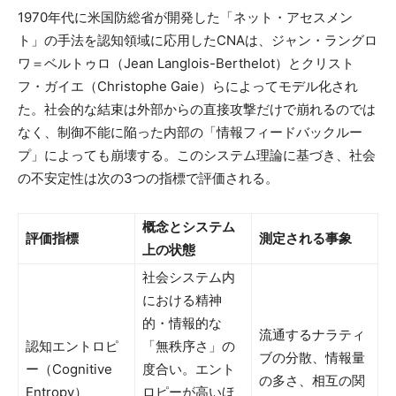
1970年代に米国防総省が開発した「ネット・アセスメン
ト」の手法を認知領域に応用したCNAは、ジャン・ラングロ
ワ＝ベルトゥロ（Jean Langlois-Berthelot）とクリスト
フ・ガイエ（Christophe Gaie）らによってモデル化され
た。社会的な結束は外部からの直接攻撃だけで崩れるのでは
なく、制御不能に陥った内部の「情報フィードバックルー
プ」によっても崩壊する。このシステム理論に基づき、社会
の不安定性は次の3つの指標で評価される。
概念とシステム
評価指標
測定される事象
上の状態
社会システム内
における精神
的・情報的な
流通するナラティ
認知エントロピ
「無秩序さ」の
ブの分散、情報量
ー（Cognitive
度合い。エント
の多さ、相互の関
Entropy）
ロピーが高いほ