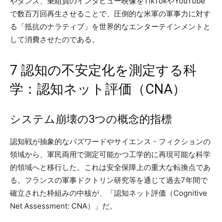
やダンス、乗組員のインタビュー映像をTikTokやYouTube
で数百万回再生させることで、圧倒的な米軍の軍事力に対す
る「抵抗のナラティブ」を世界的なエンターテインメントと
して消費させたのである。
7 認知の不安定化を測定する科
学：認知ネット評価（CNA）
システム崩壊の3つの概念的指標
認知戦が抽象的なバズワードやサイエンス・フィクションの
領域から、軍民両用で測定可能かつ工学的に再現可能な科学
的領域へと移行した。これは安全保障上の重大な転換点であ
る。フランスの軍事ドクトリン研究等を通じて過去7年間で
確立された枠組みの中核が、「認知ネット評価（Cognitive
Net Assessment: CNA）」だ。