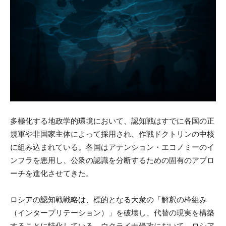
多極化する地政学的環境において、認知戦はすでに各国の正
規軍や非国家主体によって採用され、作戦ドクトリンの中核
に組み込まれている。各国はアテンション・エコノミーのイ
ンフラを悪用し、公衆の認識を分断するための固有のアプロ
ーチを進化させてきた。
ロシアの認知戦戦略は、標的となる大衆の「解釈の枠組み
（インタープリテーション）」を破壊し、代替の現実を構築
することに特化している。ウクライナ侵攻において、ロシア