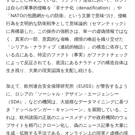
は自らの軍事的侵略を「非ナチ化（denazification）」や
「NATOの包囲網からの防衛」という文脈で意味づけ、侵略
行為を文明的な防衛戦争として意味論的（セマンティック）
に再構築した。この操作の強靭さは、単一の虚偽情報ではな
く、真実の一部、意図的な省略、感情の喚起を織り交ぜた
「シリアル・ナラティブ（連続的物語）」の構造に依存して
いる点にある。特定のファクト（事実）がファクトチェック
によって反証されても、底流にあるナラティブの構造自体は
生き残り、大衆の現実認識を支配し続ける。
加えて、欧州連合安全保障研究所（EUISS）が警告するよう
に、ロシアの「ソーシャル・デザイン・エージェンシー
（SDA）」などの機関は、大規模なデータマイニングに基づ
き「ドッペルゲンガー・キャンペーン」を展開している。こ
れは、欧州諸国の正規のニュースメディアや政府機関のウェ
ブサイトを精巧にクローン化し、偽のニュース記事を大量に
生成・拡散する手法である。オンライン上の現実と虚構の境