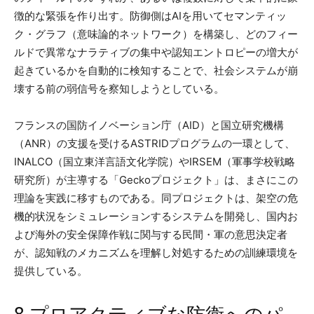
徴的な緊張を作り出す。防御側はAIを用いてセマンティッ
ク・グラフ（意味論的ネットワーク）を構築し、どのフィー
ルドで異常なナラティブの集中や認知エントロピーの増大が
起きているかを自動的に検知することで、社会システムが崩
壊する前の弱信号を察知しようとしている。
フランスの国防イノベーション庁（AID）と国立研究機構
（ANR）の支援を受けるASTRIDプログラムの一環として、
INALCO（国立東洋言語文化学院）やIRSEM（軍事学校戦略
研究所）が主導する「Geckoプロジェクト」は、まさにこの
理論を実践に移すものである。同プロジェクトは、架空の危
機的状況をシミュレーションするシステムを開発し、国内お
よび海外の安全保障作戦に関与する民間・軍の意思決定者
が、認知戦のメカニズムを理解し対処するための訓練環境を
提供している。