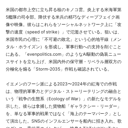
米国の都市上空に立ち昇る核のキノコ雲。炎上する米海軍第
5艦隊の司令部。降伏する米兵の精巧なディープフェイク画
像や映像。彼らはこれらをソーシャルネットワーク上に「攻
撃の速度（speed of strike）」で氾濫させている。狙いは、
米国市民の心理に「不可避の敗北」という心的地平線（メン
タル・ホライズン）を形成し、軍事行動への支持を削ぐこと
にある。「evenpolitics.com」のようなAI駆動の偽装ニュー
スサイトを立ち上げ、米国内外の保守層・リベラル層双方の
分極化を煽る「Storm-2035」作戦も確認されている。
イエメンのフーシ派による2023〜2024年の紅海での作戦
は、物理的軍事力とデジタル・ストーリーテリングの融合と
いう「戦争の生態系（Ecology of War）」の新たなモデルを
示した。彼らは拿捕した貨物船「ギャラクシー・リーダー」
を、単なる軍事的戦果ではなく「海上のテーマパーク」とし
て演出した。SNSのインフルエンサーを船内に招き入れ、歌