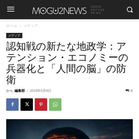
GOOD
SOCIAL
NEWS
ホーム
メディア
メディア
認知戦の新たな地政学：ア
テンション・エコノミーの
兵器化と「人間の脳」の防
衛
から
編集部
-
2026年6月4日
0