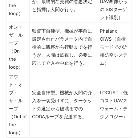
が、最終的な交戦の意思決定
UAV画像から
the
と指揮は人間が行う。
のISISターゲ
loop）
ット識別）
オン・
監督下自律型。機械が事前に
Phalanx
ザ・ル
設定されたパラメータ内で自
CIWS（自律
ープ
律的に観察から行動までを行
モードでの近
（On
うが、人間は監視し、必要に
接防空システ
the
応じて介入や中止を行う。
ム）
loop）
アウ
ト・オ
ブ・
完全自律型。機械が人間の介
LOCUST（低
ザ・ル
入を一切受けずに、ターゲッ
コストUAVス
ープ
トの選定から破壊までの
ウォーム・テ
（Out of
OODAループを完遂する。
クノロジー）
the
loop）