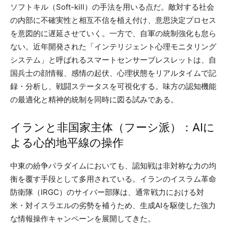
ソフトキル（Soft-kill）の手法を用いる点だ。敵対する社会
の内部に不確実性と相互不信を植え付け、意思決定プロセス
を意図的に遅延させていく。一方で、自軍の統制強化も怠ら
ない。近年開発された「インテリジェント心理モニタリング
システム」と呼ばれるスマートセンサーブレスレットは、自
国兵士の顔情報、感情の起伏、心理状態をリアルタイムで記
録・分析し、戦闘ステータスを可視化する。味方の認知機能
の最適化と精神的統制を同時に図る試みである。
イランと非国家主体（フーシ派）：AIに
よる心的地平線の操作
中東の紛争パラダイムにおいても、認知戦は非対称な力の均
衡を覆す手段として多用されている。イランのイスラム革命
防衛隊（IRGC）のサイバー部隊は、通常戦力における対
米・対イスラエルの劣勢を補うため、生成AIを駆使した強力
な情報操作キャンペーンを展開してきた。