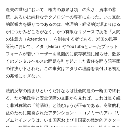
過去の世紀において、権力の源泉は領土の広さ、資本の蓄
積、あるいは純粋なテクノロジーの専有にあった。いま支配
的影響力を握りつつあるのは、物理的・経済的資源よりはる
かにつかみどころがなく、かつ有限なリソースである「人間
の注意力（Attention）」を制御する者である。米国の民事
訴訟において、メタ（Meta）やYouTubeといったプラット
フォームが若いユーザーを意図的に依存状態に陥らせ、数多
くのメンタルヘルスの問題を引き起こした責任を問う陪審団
の評決が下された。この事実はアタリの理論を裏付ける初期
の兆候にすぎない。
法的反撃の始まりというだけならば社会問題の一断面で終わ
る。だが地政学と安全保障の文脈から見れば、これは長く続
く非対称戦の「前哨戦」と読むほうが正確である。商業的利
益のために開発されたアテンション・エコノミーのアルゴリ
ズムとインフラは、いま国家および非国家の敵対的アクター