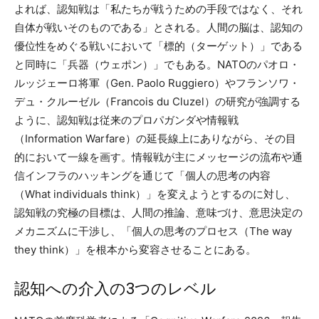
よれば、認知戦は「私たちが戦うための手段ではなく、それ
自体が戦いそのものである」とされる。人間の脳は、認知の
優位性をめぐる戦いにおいて「標的（ターゲット）」である
と同時に「兵器（ウェポン）」でもある。NATOのパオロ・
ルッジェーロ将軍（Gen. Paolo Ruggiero）やフランソワ・
デュ・クルーゼル（Francois du Cluzel）の研究が強調する
ように、認知戦は従来のプロパガンダや情報戦
（Information Warfare）の延長線上にありながら、その目
的において一線を画す。情報戦が主にメッセージの流布や通
信インフラのハッキングを通じて「個人の思考の内容
（What individuals think）」を変えようとするのに対し、
認知戦の究極の目標は、人間の推論、意味づけ、意思決定の
メカニズムに干渉し、「個人の思考のプロセス（The way
they think）」を根本から変容させることにある。
認知への介入の3つのレベル