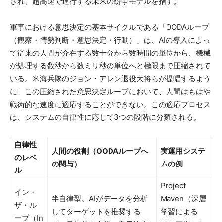
され、超高速で進行する未来の紛争モデルを指す。
軍事における意思決定の基本サイクルである「OODAループ
（観察・情勢判断・意思決定・行動）」は、AIの導入によっ
て従来の人間が介在する数十分から数時間の単位から、機械
が処理する数秒から数ミリ秒の単位へと極限まで圧縮されて
いる。米海兵隊のジョン・アレン退役大将らが提唱するよう
に、この圧縮された意思決定ループにおいて、人間はもはや
戦術的な速度に適応することができない。この適応プロセス
は、システムの自律性に応じて3つの段階に分類される。
自律性
人間の役割（OODAループへ
実運用システ
のレベ
の関与）
ムの例
ル
Project
イン・
半自律型。AIがデータを分析
Maven（深層
ザ・ル
してターゲットを推奨する
学習による
ープ（In