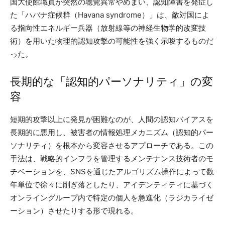
国大使館職員が突然の聴覚異常やめまい、認知障害を発症し
た「ハバナ症候群（Havana syndrome）」は、敵対国によ
る指向性エネルギー兵器（放射線等の神経生物学的改変技
術）を用いた物理的認知攻撃の可能性を強く示唆するものだ
った。
長期的な「認知的パーソナリティ」の変
容
短期的攻撃以上に発見が困難なのが、人間の認知バイアスを
長期的に悪用し、被害者の情報処理メカニズム（認知的パー
ソナリティ）を根本から変容させるアプローチである。この
手法は、戦略的インフラを管理するメンテナンス技術者のモ
チベーションを、SNSを通じたアルゴリズム操作によって数
年単位で徐々に削ぎ落としたり、アイデンティティに基づく
オンライングループ内で特定の個人を急進化（ラジカライゼ
ーション）させたりする形で現れる。