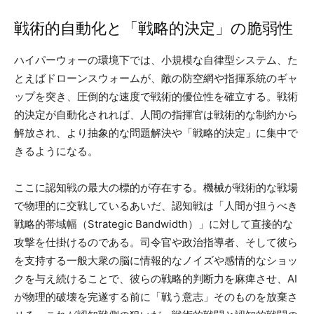
戦術的自動化と「戦略的決定」の脆弱性
ハイパーウォーの環境下では、小規模な自律型システム、た
とえばドローンスウォームが、敵の防空網や指揮系統のギャ
ップを突き、圧倒的な速度で戦術的優位性を確立する。戦術
的決定が自動化されれば、人間の指揮官は戦術的な制約から
解放され、より抽象的な問題解決や「戦略的決定」に集中で
きるようになる。
ここに認知戦の最大の標的が存在する。機械が戦術的な戦場
で物理的に交戦しているあいだ、認知戦は「人間が担うべき
戦略的帯域幅（Strategic Bandwidth）」に対して直接的な
攻撃を仕掛けるのである。司令官や政治指導者、そして彼ら
を支持する一般大衆の脳に情報的なノイズや感情的なショッ
クを与え続けることで、彼らの戦略的判断力を麻痺させ、AI
が物理的破壊を完遂する前に「戦う意志」そのものを放棄さ