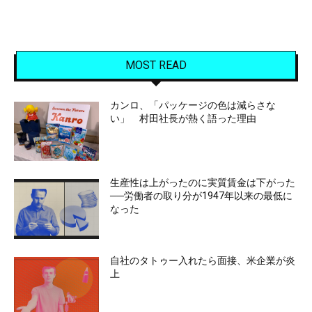
MOST READ
カンロ、「パッケージの色は減らさな
い」 村田社長が熱く語った理由
生産性は上がったのに実質賃金は下がった
──労働者の取り分が1947年以来の最低に
なった
自社のタトゥー入れたら面接、米企業が炎
上