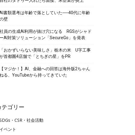
自社のタトゥー入れたら面接、米企業が炎上
AI書類選考は年齢で落としていた──40代に年齢
の壁
社員の生成AI利用が抜け穴になる RGSがシャド
ーAI対策ソリューション「SecureGo」を発表
「おかずいらない美味しさ」栃木の米 U字工事
が首都圏4店舗で「とちぎの星」をPR
【マジか！】AI、金融への回答は海外版2ちゃん
ねる、YouTubeから持ってきていた
カテゴリー
SDGs・CSR・社会活動
イベント