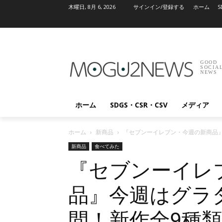
木曜日, 8月 6, 2026
サインイン/登録する
ホーム
S
GOOD
SOCIA
NEWS
ホーム
SDGS・CSR・CSV
メディア
ホーム
新商品
『セブンーイレブン・今週の新商品
新商品
食べてみた
『セブンーイレ
品』今週はグラ
間！新作全9種