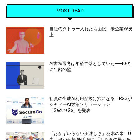
MOST READ
自社のタトゥー入れたら面接、米企業が炎
上
AI書類選考は年齢で落としていた──40代
に年齢の壁
社員の生成AI利用が抜け穴になる RGSが
シャドーAI対策ソリューション
「SecureGo」を発表
「おかずいらない美味しさ」栃木の米 U
字工事が首都圏4店舗で「とちぎの星」を