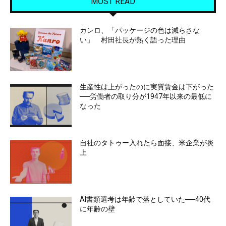
MOST READ
カンロ、「パッケージの色は減らさな
い」 村田社長が熱く語った理由
生産性は上がったのに実質賃金は下がった
──労働者の取り分が1947年以来の最低に
なった
自社のタトゥー入れたら面接、米企業が炎
上
AI書類選考は年齢で落としていた──40代
に年齢の壁