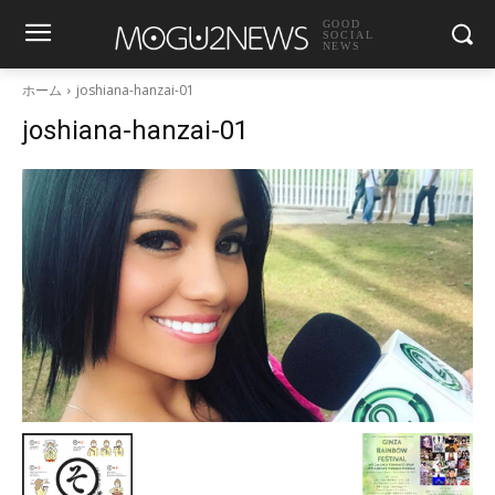
GOOD
SOCIAL
NEWS
ホーム
joshiana-hanzai-01
joshiana-hanzai-01