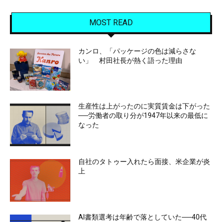
MOST READ
カンロ、「パッケージの色は減らさな
い」 村田社長が熱く語った理由
生産性は上がったのに実質賃金は下がった
──労働者の取り分が1947年以来の最低に
なった
自社のタトゥー入れたら面接、米企業が炎
上
AI書類選考は年齢で落としていた──40代