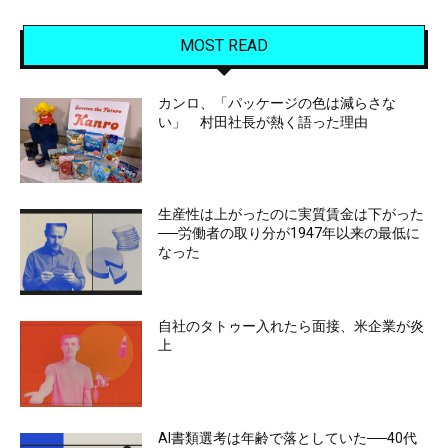
MOST READ
カンロ、「パッケージの色は減らさな
い」 村田社長が熱く語った理由
生産性は上がったのに実質賃金は下がった
──労働者の取り分が1947年以来の最低に
なった
自社のタトゥー入れたら面接、米企業が炎
上
AI書類選考は年齢で落としていた──40代