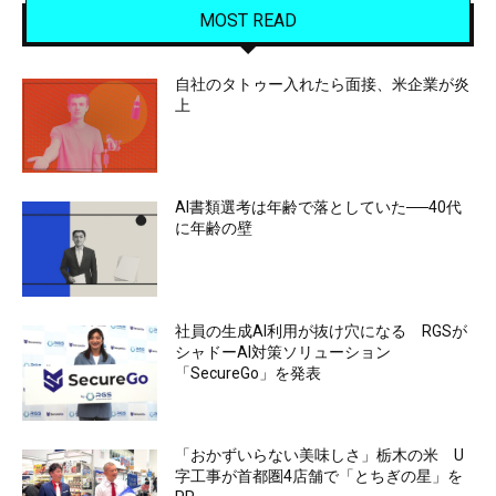
MOST READ
自社のタトゥー入れたら面接、米企業が炎
上
AI書類選考は年齢で落としていた──40代
に年齢の壁
社員の生成AI利用が抜け穴になる RGSが
シャドーAI対策ソリューション
「SecureGo」を発表
「おかずいらない美味しさ」栃木の米 U
字工事が首都圏4店舗で「とちぎの星」を