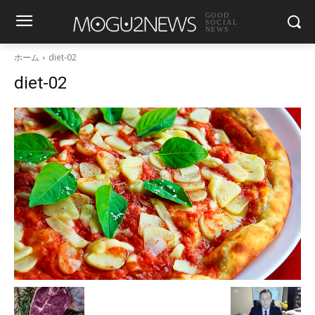
GOOD
SOCIAL
NEWS
ホーム
diet-02
diet-02