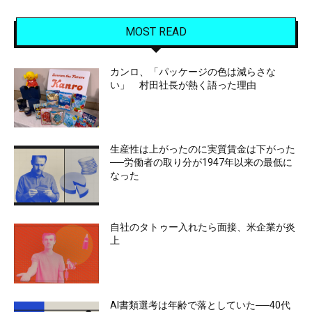
MOST READ
カンロ、「パッケージの色は減らさな
い」 村田社長が熱く語った理由
生産性は上がったのに実質賃金は下がった
──労働者の取り分が1947年以来の最低に
なった
自社のタトゥー入れたら面接、米企業が炎
上
AI書類選考は年齢で落としていた──40代