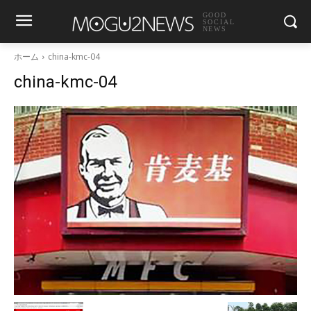
GOOD
SOCIAL
NEWS
ホーム
china-kmc-04
china-kmc-04