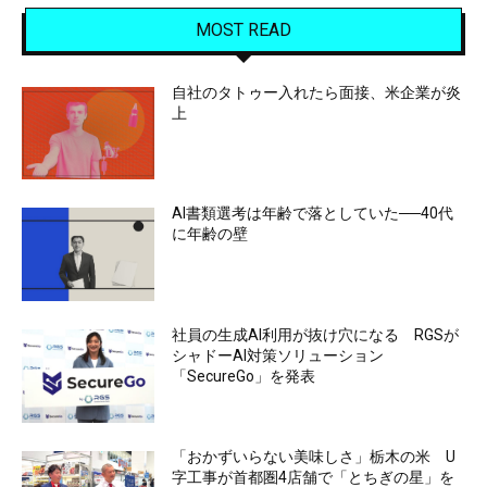
MOST READ
自社のタトゥー入れたら面接、米企業が炎
上
AI書類選考は年齢で落としていた──40代
に年齢の壁
社員の生成AI利用が抜け穴になる RGSが
シャドーAI対策ソリューション
「SecureGo」を発表
「おかずいらない美味しさ」栃木の米 U
字工事が首都圏4店舗で「とちぎの星」を