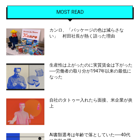
MOST READ
カンロ、「パッケージの色は減らさな
い」 村田社長が熱く語った理由
生産性は上がったのに実質賃金は下がった
──労働者の取り分が1947年以来の最低に
なった
自社のタトゥー入れたら面接、米企業が炎
上
AI書類選考は年齢で落としていた──40代