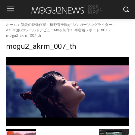
GOOD
SOCIAL
NEWS
ホーム
気鋭の映像作家・植野有子氏が シンガーソングライター・
AKRM(仮)のワールドデビューMVを制作！ 半密着レポート #03
mogu2_akrm_007_th
mogu2_akrm_007_th