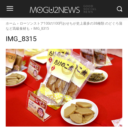
GOOD
SOCIAL
NEWS
ホーム
ローソンストア100の100円おせちが史上最多の38種類 のどぐろ蒲
など高級食材も
IMG_8315
IMG_8315