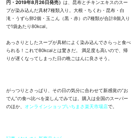
円・2019年8月26日発売）
は、昆布とチキンエキスのスー
プが染み込んだ具材7種類入り。大根・ちくわ・昆布・白
滝・うずら卵2個・玉こん（黒・赤）の7種類が合計8個入り
で1袋あたり80kcal。
あっさりとしたスープが具材によく染み込んでさらっと食べ
られる！これで80kcalとは驚きだ。 満足度も高いので、帰
りが遅くなってしまった日の晩ごはんに良さそう。
がっつりとさっぱり、その日の気分に合わせて新感覚の“お
でん”の食べ比べを楽しんでみては。購入は全国のスーパー
のほか、
オンラインショップいちまさ楽天市場店
で。