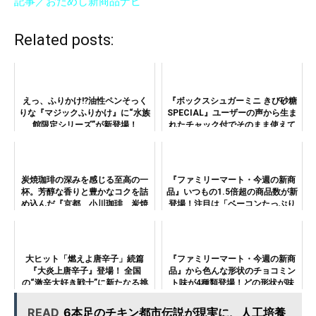
記事／おためし新商品ナビ
Related posts:
えっ、ふりかけ!?油性ペンそっく
『ボックスシュガーミニ きび砂糖
りな『マジックふりかけ』に“水族
SPECIAL』ユーザーの声から生ま
館限定シリーズ”が新登場！
れたチャック付でそのまま使えて
便利な上、国産原料100％！
炭焼珈琲の深みを感じる至高の一
『ファミリーマート・今週の新商
杯。芳醇な香りと豊かなコクを詰
品』いつもの1.5倍超の商品数が新
め込んだ『京都 小川珈琲 炭焼
登場！注目は「ベーコンたっぷり
珈琲』
ファミマプレミアムピザまん」！
大ヒット「燃えよ唐辛子」続篇
『ファミリーマート・今週の新商
『大炎上唐辛子』登場！ 全国
品』から色んな形状のチョコミン
の“激辛大好き戦士”に新たなる挑
ト味が4種類登場！どの形状が味
戦状か
わいやすい？
READ
6本足のチキン都市伝説が現実に、人工培養