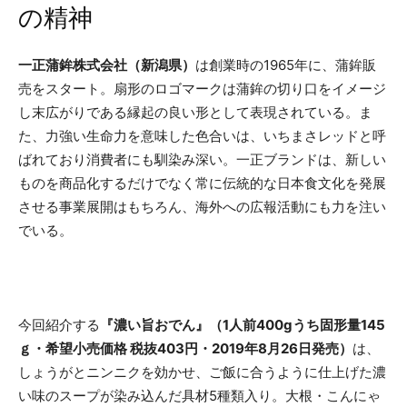
の精神
一正蒲鉾株式会社（新潟県）
は創業時の1965年に、蒲鉾販
売をスタート。扇形のロゴマークは蒲鉾の切り口をイメージ
し末広がりである縁起の良い形として表現されている。ま
た、力強い生命力を意味した色合いは、いちまさレッドと呼
ばれており消費者にも馴染み深い。一正ブランドは、新しい
ものを商品化するだけでなく常に伝統的な日本食文化を発展
させる事業展開はもちろん、海外への広報活動にも力を注い
でいる。
今回紹介する
『濃い旨おでん』（1人前400gうち固形量145
ｇ・希望小売価格 税抜403円・2019年8月26日発売）
は、
しょうがとニンニクを効かせ、ご飯に合うように仕上げた濃
い味のスープが染み込んだ具材5種類入り。大根・こんにゃ