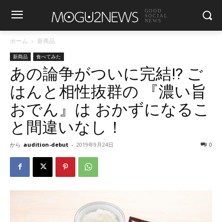
GOOD
SOCIAL
NEWS
ホーム
新商品
新商品
食べてみた
あの論争がついに完結!? ご
はんと相性抜群の 『濃い旨
おでん』は おかずになるこ
と間違いなし！
から
audition-debut
-
2019年9月24日
0