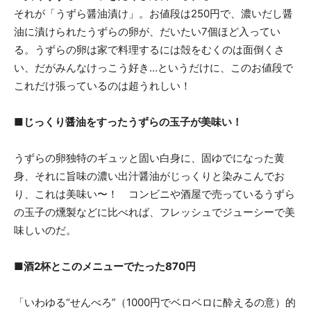
それが「うずら醤油漬け」。お値段は250円で、濃いだし醤
油に漬けられたうずらの卵が、だいたい7個ほど入ってい
る。うずらの卵は家で料理するには殻をむくのは面倒くさ
い、だがみんなけっこう好き…というだけに、このお値段で
これだけ張っているのは超うれしい！
■じっくり醤油をすったうずらの玉子が美味い！
うずらの卵独特のギュッと固い白身に、固ゆでになった黄
身、それに旨味の濃い出汁醤油がじっくりと染みこんでお
り、これは美味い〜！ コンビニや酒屋で売っているうずら
の玉子の燻製などに比べれば、フレッシュでジューシーで美
味しいのだ。
■酒2杯とこのメニューでたった870円
「いわゆる“せんべろ”（1000円でベロベロに酔えるの意）的