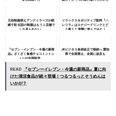
ぎる内容とは
続出！セブンの金の食パンが正方
形になって新登場
元祖制服萌えアンナミラーズが絶
リラックス＆ポジティブ飲料『ハ
滅寸前 伝説の制服はもう１店舗で
レリラ』はエナジードリンクとど
しか見られない…
う違う？ 実際に飲んでみた！
『セブン－イレブン・今週の新商
JKビジネス条例改正で根絶へ 愛知
品』ざくざく食感チョコミントシ
県で全面禁止、全国に波及も
ューが全国販売
READ
『セブンーイレブン・今週の新商品』夏に向
けた清涼食品が続々登場！つるつるっとそうめんは
いかが？