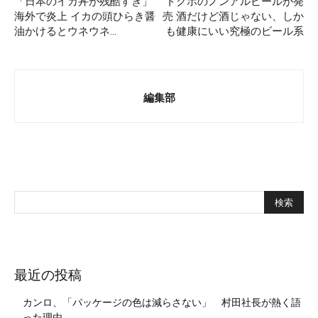
「日本のイカ丼が残酷すぎ」
トクホのノンアルビールが発
海外で炎上 イカの頭ひらき醤
売 酒だけど酒じゃない、しか
油かけるとウネウネ…
も健康にいい究極のビール系
編集部
最近の投稿
カンロ、「パッケージの色は減らさない」 村田社長が熱く語
った理由