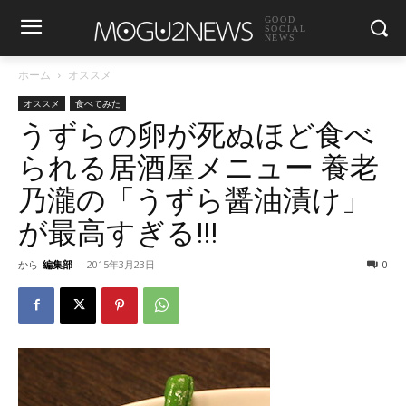
GOOD
SOCIAL
NEWS
ホーム
オススメ
オススメ
食べてみた
うずらの卵が死ぬほど食べ
られる居酒屋メニュー 養老
乃瀧の「うずら醤油漬け」
が最高すぎる!!!
から
編集部
-
2015年3月23日
0