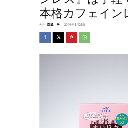
本格カフェイン
から
森脇 学
-
2019年4月25日