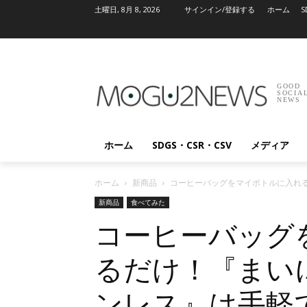
土曜日, 8月 8, 2026
サインイン/登録する
ホーム
S
GOOD
SOCIA
NEWS
ホーム
SDGS・CSR・CSV
メディア
ホーム
新商品
コーヒーバッグをマイボトルに入れ
新商品
食べてみた
コーヒーバッグ
るだけ！『まい
ンレス』は手軽