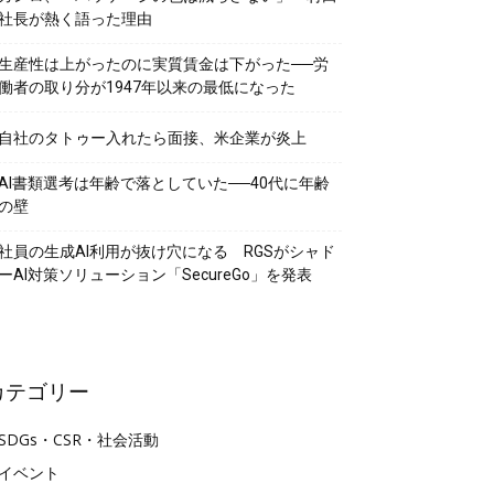
社長が熱く語った理由
生産性は上がったのに実質賃金は下がった──労
働者の取り分が1947年以来の最低になった
自社のタトゥー入れたら面接、米企業が炎上
AI書類選考は年齢で落としていた──40代に年齢
の壁
社員の生成AI利用が抜け穴になる RGSがシャド
ーAI対策ソリューション「SecureGo」を発表
カテゴリー
SDGs・CSR・社会活動
イベント