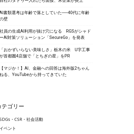
自社のタトゥー入れたら面接、米企業が炎上
AI書類選考は年齢で落としていた──40代に年齢
の壁
社員の生成AI利用が抜け穴になる RGSがシャド
ーAI対策ソリューション「SecureGo」を発表
「おかずいらない美味しさ」栃木の米 U字工事
が首都圏4店舗で「とちぎの星」をPR
【マジか！】AI、金融への回答は海外版2ちゃん
ねる、YouTubeから持ってきていた
カテゴリー
SDGs・CSR・社会活動
イベント