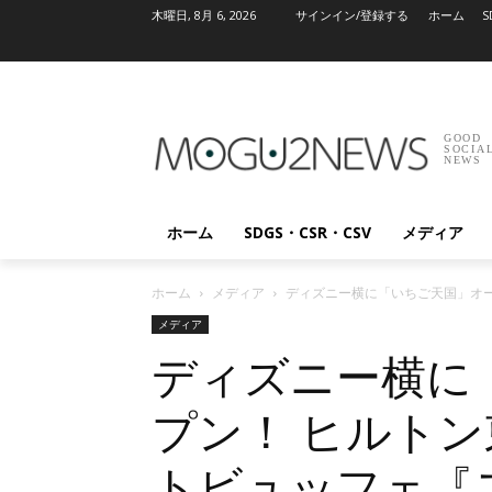
木曜日, 8月 6, 2026
サインイン/登録する
ホーム
S
GOOD
SOCIA
NEWS
ホーム
SDGS・CSR・CSV
メディア
ホーム
メディア
ディズニー横に「いちご天国」オ
メディア
ディズニー横に
プン！ ヒルト
トビュッフェ『