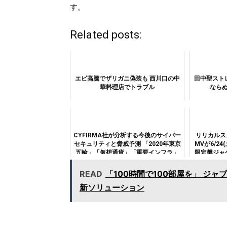
す。
Related posts:
エビ高騰でザリガニ偽装も 西川口の中
田中聖スト
華料理店でトラブル
なら
CYFIRMA社が分析する今後のサイバー
リリカルス
セキュリティと脅威予測 「2020年東京
MVが6/24
五輪」「仮想通貨」「重要インフラ」
限定盤ジャ
に攻撃集中
READ
「100時間で100部屋を」 ジ
新ソリューション