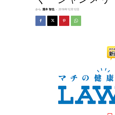
から
瀧本 智也
-
2018年12月12日