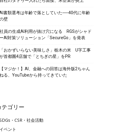
自社のタトゥー入れたら面接、米企業が炎上
AI書類選考は年齢で落としていた──40代に年齢
の壁
社員の生成AI利用が抜け穴になる RGSがシャド
ーAI対策ソリューション「SecureGo」を発表
「おかずいらない美味しさ」栃木の米 U字工事
が首都圏4店舗で「とちぎの星」をPR
【マジか！】AI、金融への回答は海外版2ちゃん
ねる、YouTubeから持ってきていた
カテゴリー
SDGs・CSR・社会活動
イベント