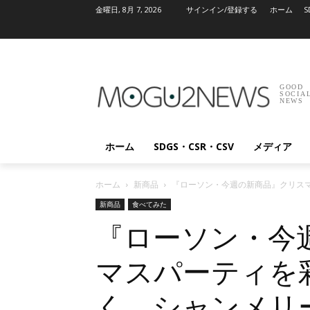
金曜日, 8月 7, 2026
サインイン/登録する
ホーム
S
GOOD
SOCIA
NEWS
ホーム
SDGS・CSR・CSV
メディア
ホーム
新商品
『ローソン・今週の新商品』クリス
新商品
食べてみた
『ローソン・今
マスパーティを
く シャンメリ