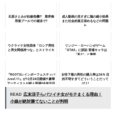
石原さとみが妊娠危機!? 業界御
成人動画の見すぎに脳の縮小効果
用達プールでの遊泳で?
また社会的孤立深めるなどの問題
も
ウクライナ女性団体「ロシア男性
リンジー・ローハンがゲーム
と男女関係持つな」とストライキ
「GTA5」に訴訟 登場キャラは
「私だ」と激怒
『ROOTSレインボーフェスティバ
女性下着の男性の購入率は34％ 目
ルvol.11』が12月24日開催!!! 豪華
的不明すぎてどういうことだって
アーティストが続々登場!!今年注目
ばよ!
のクリスマスイベント☆
READ
広末涼子らバツイチ女がモテまくる理由！
小娘が絶対勝てないことが判明