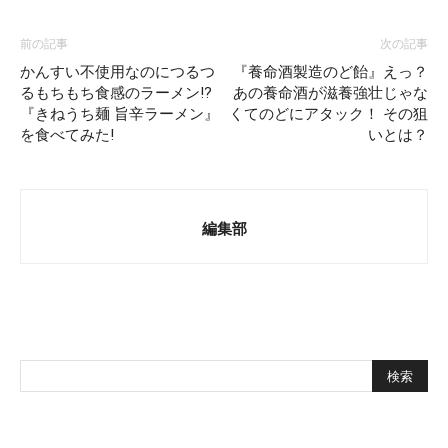
前の記事
次の記事
かんすい不使用なのにつるつ
『養命酒製造のど飴』えっ？
るもちもち食感のラーメン!?
あの養命酒が滋養強壮じゃな
『きねうち麺 旨辛ラーメン』
くてのどにアタック！ その狙
を食べてみた!
いとは？
編集部