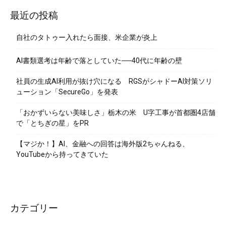
最近の投稿
自社のタトゥー入れたら面接、米企業が炎上
AI書類選考は年齢で落としていた──40代に年齢の壁
社員の生成AI利用が抜け穴になる RGSがシャドーAI対策ソリ
ューション「SecureGo」を発表
「おかずいらない美味しさ」栃木の米 U字工事が首都圏4店舗
で「とちぎの星」をPR
【マジか！】AI、金融への回答は海外版2ちゃんねる、
YouTubeから持ってきていた
カテゴリー