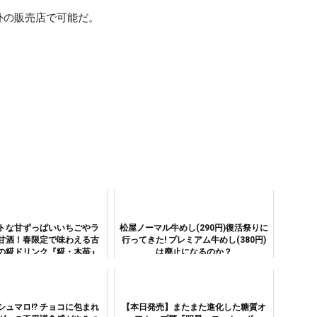
外の販売店で可能だ。
トな甘ずっぱいいちごやラ
松屋ノーマル牛めし(290円)復活祭りに
甘酒！春限定で味わえる古
行ってきた! プレミアム牛めし(380円)
の糀ドリンク『糀・木苺』
は廃止になるのか？
シュマロ!? チョコに包まれ
【本日発売】またまた進化した糖質オ