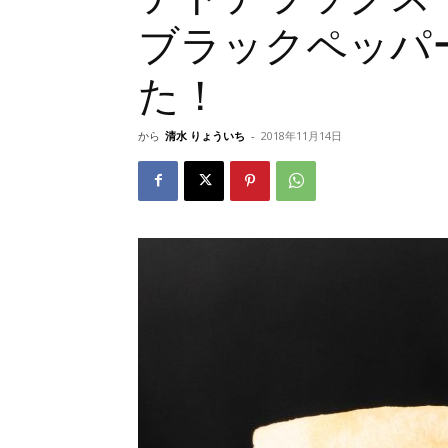
ブラックペッパ
た！
から
清水 りょういち
-
2018年11月14日