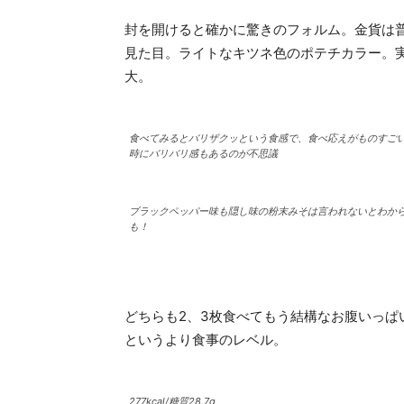
封を開けると確かに驚きのフォルム。金貨は
見た目。ライトなキツネ色のポテチカラー。実
大。
食べてみるとバリザクッという食感で、食べ応えがものすご
時にバリバリ感もあるのが不思議
ブラックペッパー味も隠し味の粉末みそは言われないとわか
も！
どちらも2、3枚食べてもう結構なお腹いっ
というより食事のレベル。
277kcal/糖質28.7g