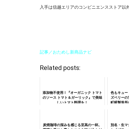
入手は信越エリアのコンビニエンスストア以
記事／おためし新商品ナビ
Related posts:
添加物不使用！『オーガニック トマト
色もキュー
のソース トマト＆ガーリック』で美味
ズベリーの
しいトマト料理を！
町糀製造所
炭焼珈琲の深みを感じる至高の一杯。
別名・生マ