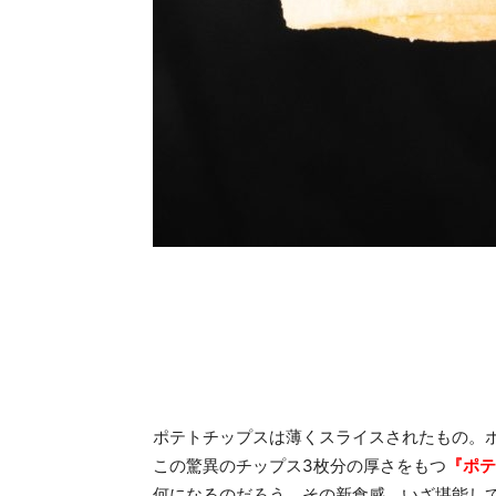
ポテトチップスは薄くスライスされたもの。
この驚異のチップス3枚分の厚さをもつ
『ポテ
何になるのだろう。その新食感、いざ堪能し