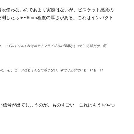
普段使わないのであまり実感はないが、ビスケット感覚の
測したら5〜6mm程度の厚さがある。これはインパクト
い。マイルドソルト味はポテトフライ並みの濃厚なじゃがいも味だが、同
らないし、ビーフ感もそんなに感じない。やはり主役はいも・いも・い
ぱい信号が出てしまうのが、ものすごい。これはもうおやつ