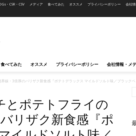
DGs・CSR・CSV
メディア
食べてみた
オススメ
プライバシーポリシー
会社情
L
食べてみた
オススメ
プライバシーポリシー
会社情報・メ
境界線・3倍厚のバリザク新食感『ポテトデラックス マイルドソルト味／ブラック
チとポテトフライの
のバリザク新食感『ポ
 マイルドソルト味／