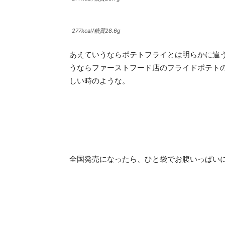
277kcal/糖質28.6g
あえていうならポテトフライとは明らかに違
うならファーストフード店のフライドポテト
しい時のような。
全国発売になったら、ひと袋でお腹いっぱい