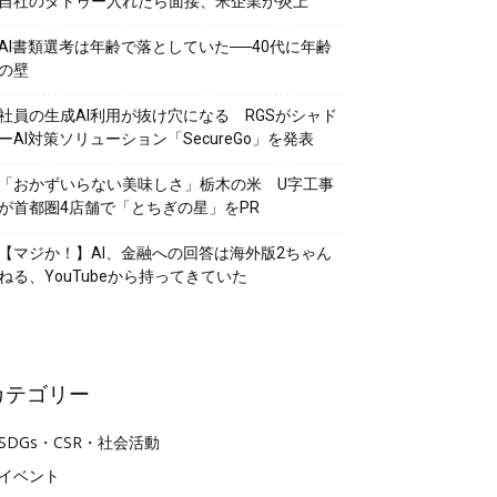
自社のタトゥー入れたら面接、米企業が炎上
AI書類選考は年齢で落としていた──40代に年齢
の壁
社員の生成AI利用が抜け穴になる RGSがシャド
ーAI対策ソリューション「SecureGo」を発表
「おかずいらない美味しさ」栃木の米 U字工事
が首都圏4店舗で「とちぎの星」をPR
【マジか！】AI、金融への回答は海外版2ちゃん
ねる、YouTubeから持ってきていた
カテゴリー
SDGs・CSR・社会活動
イベント