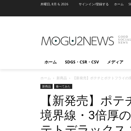
木曜日, 8月 6, 2026
サインイン/登録する
ホーム
S
GOOD
SOCIA
NEWS
ホーム
SDGS・CSR・CSV
メディア
ホーム
新商品
【新発売】ポテチとポテトフライの
新商品
食べてみた
【新発売】ポテ
境界線・3倍厚
テトデラックス