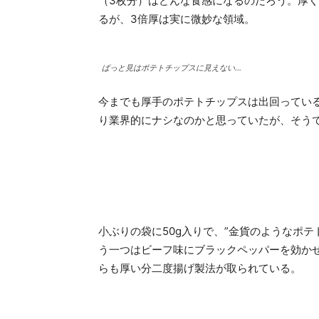
（3枚分）はどんな食感になるのだろう。厚
るが、3倍厚は実に微妙な領域。
ぱっと見はポテトチップスに見えない…
今までも厚手のポテトチップスは出回ってい
り業界的にナシなのかと思っていたが、そう
小ぶりの袋に50g入りで、”金貨のようなポ
う一つはビーフ味にブラックペッパーを効か
らも厚い分二度揚げ製法が取られている。