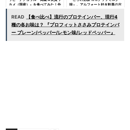
カメ（国産）』を食べてみた！外
味』。アルフォート好き歓喜の古
国産とどう違う？
株チョコ菓子！
READ
【食べ比べ】流行のプロテインバー、現行4
種の各お味は？ 『プロフィットささみプロテインバ
ー プレーン/ペッパー/レモン味/レッドペッパー』