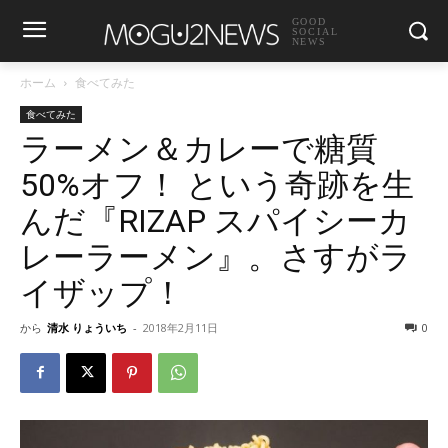
GOOD
SOCIAL
NEWS
ホーム
食べてみた
食べてみた
ラーメン＆カレーで糖質
50%オフ！ という奇跡を生
んだ『RIZAP スパイシーカ
レーラーメン』。さすがラ
イザップ！
から
清水 りょういち
-
2018年2月11日
0