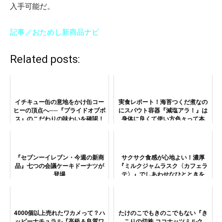
入手可能だ。
記事／おためし新商品ナビ
Related posts:
イチキュー缶の意地をかけ缶コー
実食レポート！海苔つくだ煮なの
ヒーの頂点へ──『プライドオブボ
にスパウト容器『減塩アラ！』は
ス』のこだわりの味わいを確認！
身体に良くて使い方色々って本
当？
『セブンーイレブン・今週の新商
サクサク食感が心地よい！濃厚
品』七つの会議ケーキドーナツが
『ミルクジャムラスク〈カフェラ
登場
テ〉』でしあわせなひとときを
4000個以上売れたワカメって？ハ
たけのこでもきのこでもない『き
ッピーナチュラル『高級＆良質ワ
こりの切株 ココナッツミルク