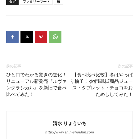
タグ
ファミリーマート
麺
前の記事
次の記事
ひと口でわかる驚きの進化！
【食べ比べ比較】冬はやっぱ
リニューアル新発売『ルヴァ
り柚子！ゆず風味3商品ジュー
ンクラシカル』を新旧で食べ
ス・タブレット・チョコをお
比べてみた！
ためししてみた！
清水 りょういち
http://www.shin-shouhin.com