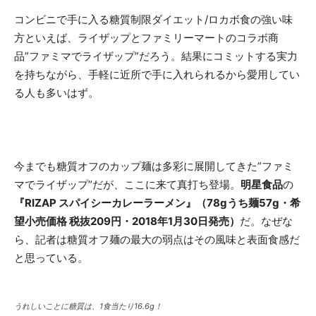
コンビニで手に入る糖質制限ダイエット/ロカボ食の強い味
方といえば、ライザップとファミリーマートのコラボ商
品”ファミマでライザップ”だろう。結果にコミットする実力
を持ちながら、手軽に近所で手に入れられるから愛用してい
る人も多いはず。
今までも糖質オフのカップ麺は多彩に展開してきた”ファミ
マでライザップ”だが、ここに来て真打ち登場。
明星食品
の
『RIZAP スパイシーカレーラーメン』（78gうち麺57g・希
望小売価格 税抜209円・2018年1月30日発売）
だ。なぜな
ら、記者は糖質オフ麺の最大の弱点はその風味と表面食感だ
と思っている。
うれしいことに糖質は、1食当たり16.6g！