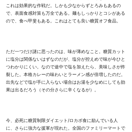
これは効果的な作戦だ。しかも少なからずとろみもあるの
で、表面食感対策も万全である。麺もしっかりとコシがある
ので、食べ甲斐もある。これはとても良い糖質オフ食品。
ただ一つだけ謎に思ったのは、味が薄めなこと。糖質カット
に塩分は関係ないはずなのだが、塩分が控えめで味が今ひと
つわかりにくい。なので途中で塩を加えたら、美味しさが炸
裂した。本格カレーの味わいとラーメン感が倍増したのだ。
出先などで塩が手に入らない場合はお湯を少なめにしても効
果は出るだろう（その分さらに辛くなるが）。
今、必死に糖質制限ダイエット/ロカボ食に励んでいる人
に、さらに強力な援軍が現れた。全国のファミリーマートで