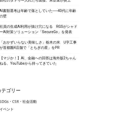
自社のタトゥー入れたら面接、米企業が炎上
AI書類選考は年齢で落としていた──40代に年齢
の壁
社員の生成AI利用が抜け穴になる RGSがシャド
ーAI対策ソリューション「SecureGo」を発表
「おかずいらない美味しさ」栃木の米 U字工事
が首都圏4店舗で「とちぎの星」をPR
【マジか！】AI、金融への回答は海外版2ちゃん
ねる、YouTubeから持ってきていた
カテゴリー
SDGs・CSR・社会活動
イベント