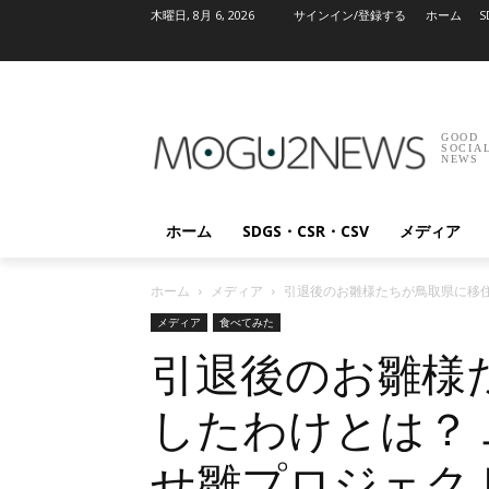
木曜日, 8月 6, 2026
サインイン/登録する
ホーム
S
GOOD
SOCIA
NEWS
ホーム
SDGS・CSR・CSV
メディア
ホーム
メディア
引退後のお雛様たちが鳥取県に移
メディア
食べてみた
引退後のお雛様
したわけとは？
せ雛プロジェク