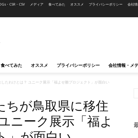
DGs・CSR・CSV
メディア
食べてみた
オススメ
プライバシーポリシー
会社情
L
食べてみた
オススメ
プライバシーポリシー
会社情報・メ
住したわけとは？ ユニーク展示「福よせ雛プロジェクト」が面白い
たちが鳥取県に移住
 ユニーク展示「福よ
ト」が面白い