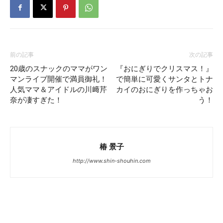
前の記事
次の記事
20歳のスナックのママがワン
『おにぎりでクリスマス！』
マンライブ開催で満員御礼！
で簡単に可愛くサンタとトナ
人気ママ＆アイドルの川﨑芹
カイのおにぎりを作っちゃお
奈が凄すぎた！
う！
椿 景子
http://www.shin-shouhin.com