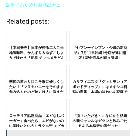
記事／おためし新商品ナビ
Related posts:
【本日発売】日本が誇る二大ご当
『セブンーイレブン・今週の新商
地調味料、かんずり＆ゆずこしょ
品』7月11日沖縄1号店が遂に開
うで味わう『明星 チャルメラどん
店！記念商品が続々登場！
ぶり 新潟かんずり 旨辛みそラーメ
ン /大分柚子胡椒 鶏白湯ラーメ
ン』！
季節の変わり目こそ喉に優しくし
カサフィエスタ『グァカモレ（ア
たい！『マヌカハニーをそのまま
ボカドディップ）』はメキシコ料
包み込んだのど飴』は人に教えた
理の定番！本場の味わいを家庭で
くなるのど飴！
も！
ロッテリア話題商品「エビなしバ
『頂〈いただき〉』なにかと話題
ーガー」食べたら、エビがないの
の新ジャンルはガツンと飲みごた
に美味いというミラクル!!!! エビカ
えある本格派の酒だった！
ツを抜いた究極の引き算バーガ