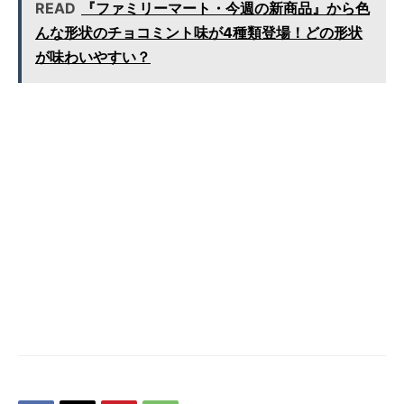
ー!!!
READ
『ファミリーマート・今週の新商品』から色
んな形状のチョコミント味が4種類登場！どの形状
が味わいやすい？