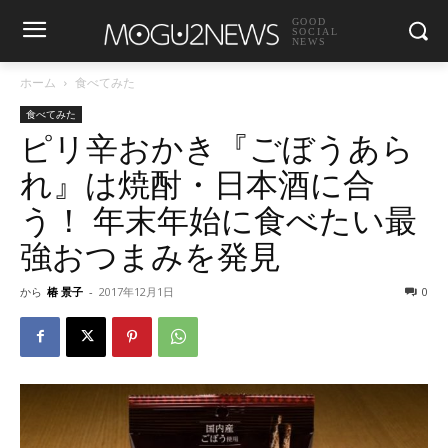
GOOD
SOCIAL
NEWS
ホーム
食べてみた
食べてみた
ピリ辛おかき『ごぼうあら
れ』は焼酎・日本酒に合
う！ 年末年始に食べたい最
強おつまみを発見
から
椿 景子
-
2017年12月1日
0