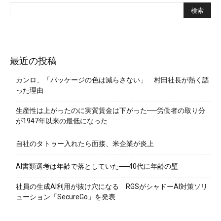
最近の投稿
カンロ、「パッケージの色は減らさない」 村田社長が熱く語
った理由
生産性は上がったのに実質賃金は下がった──労働者の取り分
が1947年以来の最低になった
自社のタトゥー入れたら面接、米企業が炎上
AI書類選考は年齢で落としていた──40代に年齢の壁
社員の生成AI利用が抜け穴になる RGSがシャドーAI対策ソリ
ューション「SecureGo」を発表