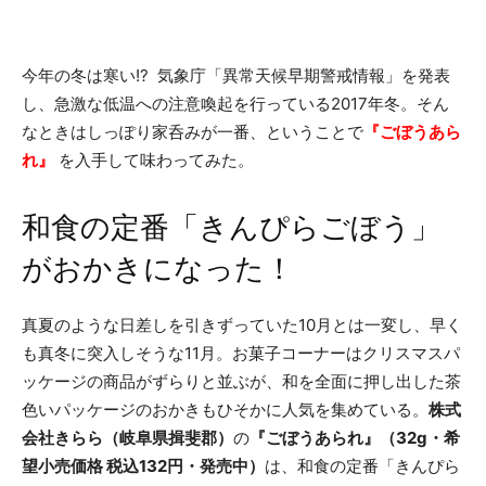
今年の冬は寒い!? 気象庁「異常天候早期警戒情報」を発表
し、急激な低温への注意喚起を行っている2017年冬。そん
なときはしっぽり家呑みが一番、ということで
『ごぼうあら
れ』
を入手して味わってみた。
和食の定番「きんぴらごぼう」
がおかきになった！
真夏のような日差しを引きずっていた10月とは一変し、早く
も真冬に突入しそうな11月。お菓子コーナーはクリスマスパ
ッケージの商品がずらりと並ぶが、和を全面に押し出した茶
色いパッケージのおかきもひそかに人気を集めている。
株式
会社きらら（岐阜県揖斐郡）
の
『ごぼうあられ』（32g・希
望小売価格 税込132円・発売中）
は、和食の定番「きんぴら