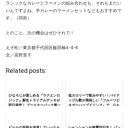
ラシックなカレーとラーメンの組み合わせも、それもまたい
いんですよね。半カレーのラーメンセットなどもおすすめで
す」（同前）
とのこと。次の機会はぜひそれで！
えぞ松／東京都千代田区飯田橋4-4-6
文／高野景子
Related posts:
ひなろじが楽しめる『ラクエンロ
低カロリーで飲みやすい！パイナ
ジック』新生トライアルデッキが
ップル酢が美味しい『フルーツビ
同日発売！ ブースターパック第一
ネガーハーブドリンク』で、心も
弾も参戦
からだもリフレッシュ！
ビールの旨味を追求していったら
シャンシャンお披露目記念！ パン