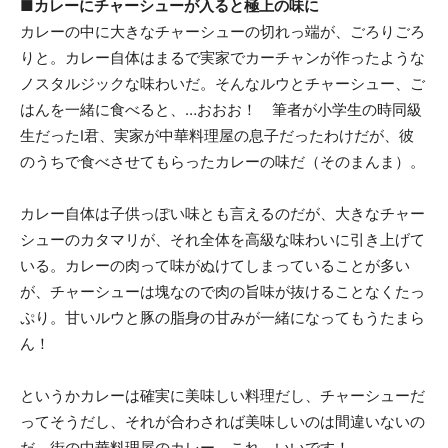
■カレーにチャーシューが入ると極上の味に
カレーの中に大きなチャーシューの切れっ端が、ごろりごろ
りと。カレー自体はまるで実家でカーチャンが作ったような
ノスタルジックな味わいだ。そんなルウとチャーシュー、ご
はんを一緒に食べると、…おおお！ 筆者が小学生の時同級
生だったI君、実家が中華料理屋の息子だったわけだが、彼
のうちで食べさせてもらったカレーの味だ（そのまんま）。
カレー自体は子供っぽい味とも言えるのだが、大きなチャー
シューのカタマリが、それ全体を高級な味わいに引き上げて
いる。カレーの肉って味がぬけてしまっていることが多い
が、チャーシューは塊なので肉の旨味が抜けることなくたっ
ぷり。甘いルウと豚の脂身の甘みが一緒になってもうたまら
ん！
というかカレーは確実に美味しい料理だし、チャーシューだ
ってそうだし、それが合わされば美味しいのは間違いないの
だ。街の中華料理屋のカレー、これ、いいです！