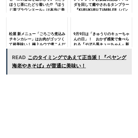
ほうじ茶にたどり着いた!? 『ほう
ダを回して癒やされるタンブラー
じ茶ブラウンエール』は本当に美
『KURUKURU TUMBLER（パン
味いのか検証
ダ）』!!
松屋 新メニュー「ごろごろ煮込み
9月9日は「きゅうりのキューちゃ
チキンカレー」はお肉がゴッツく
んの日」！ おかず感覚で食べら
て超美味い！ 極上ルウで煮こんだ
れる『そぼろ風キューちゃん』新
ホロホロ＆ジューシーな鳥肉、ご
発売
飯に合いすぎて感激!!!!
READ
このタイミングであえて正当派！『ペヤング
海老やきそば』が普通に美味い！