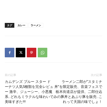
タグ
カレー
ラーメン
前の記事
次の記事
カムデンズ ブルー スター ド
ラーメン二郎が“スタミナ
ーナツ人気5種類を完全レビュ
丼”を限定販売、音楽フェスで
ー 激辛、ジューシー、小悪魔
栃木街道店が提供、二郎仕込
系…どれもミラクルな味わいで
みの豚丼とあぶり豚を販売…こ
美味すぎた!!!
れって天国の味でしょ！