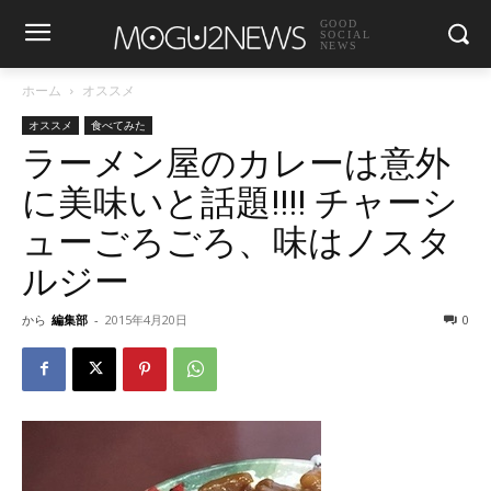
GOOD
SOCIAL
NEWS
ホーム
オススメ
オススメ
食べてみた
ラーメン屋のカレーは意外
に美味いと話題!!!! チャーシ
ューごろごろ、味はノスタ
ルジー
から
編集部
-
2015年4月20日
0