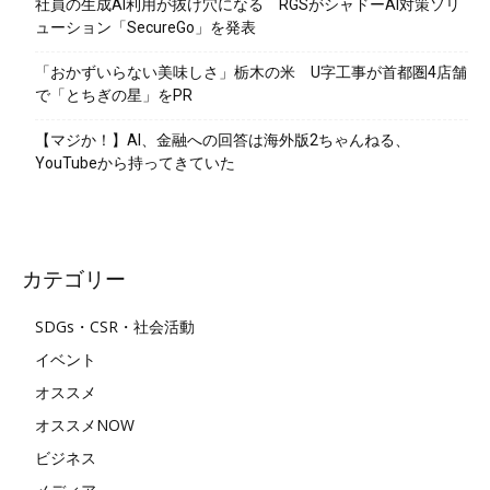
社員の生成AI利用が抜け穴になる RGSがシャドーAI対策ソリ
ューション「SecureGo」を発表
「おかずいらない美味しさ」栃木の米 U字工事が首都圏4店舗
で「とちぎの星」をPR
【マジか！】AI、金融への回答は海外版2ちゃんねる、
YouTubeから持ってきていた
カテゴリー
SDGs・CSR・社会活動
イベント
オススメ
オススメNOW
ビジネス