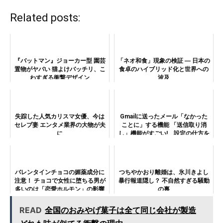
Related posts:
『バットマン』ジョーカー型 園芸
「ネオ和食」現象の検証 ― 日本の
置物がヤバい 猫よけバッチリ、こ
食卓のハイブリッド化と世界への
わすぎる衝撃デザイン
波及
失踪した人気カリスマ女優、今は
Gmailに送ったメール「なかった
セレブ妻 エンタメ業界の大物が夫
ことに」する機能 「送信取り消
に
し」機能がすごい! 設定の仕方を
公開
バレンタインチョコの媚薬成分に
つちやかおり離婚は、氷川きよし
注意！ チョコで女性に堕ちる男が
暴行報道隠し？ 不自然すぎる騒動
多いのは「恋愛ホルモン」の影響
の裏
も
READ
全国のおみやげ菓子は全て同じ会社が製造