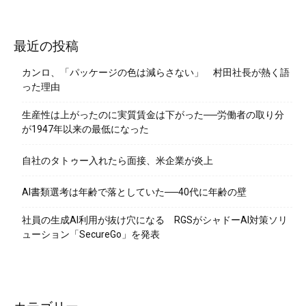
最近の投稿
カンロ、「パッケージの色は減らさない」 村田社長が熱く語
った理由
生産性は上がったのに実質賃金は下がった──労働者の取り分
が1947年以来の最低になった
自社のタトゥー入れたら面接、米企業が炎上
AI書類選考は年齢で落としていた──40代に年齢の壁
社員の生成AI利用が抜け穴になる RGSがシャドーAI対策ソリ
ューション「SecureGo」を発表