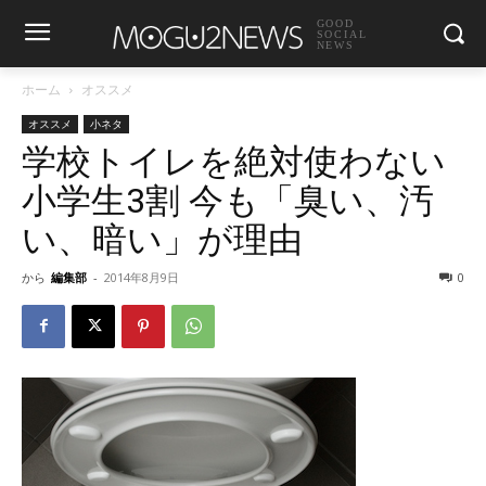
GOOD
SOCIAL
NEWS
ホーム
オススメ
オススメ
小ネタ
学校トイレを絶対使わない
小学生3割 今も「臭い、汚
い、暗い」が理由
から
編集部
-
2014年8月9日
0