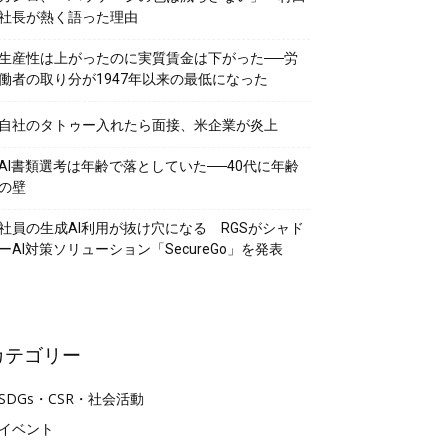
社長が熱く語った理由
生産性は上がったのに実質賃金は下がった──労
働者の取り分が1947年以来の最低になった
自社のタトゥー入れたら面接、米企業が炎上
AI書類選考は年齢で落としていた──40代に年齢
の壁
社員の生成AI利用が抜け穴になる RGSがシャド
ーAI対策ソリューション「SecureGo」を発表
カテゴリー
SDGs・CSR・社会活動
イベント