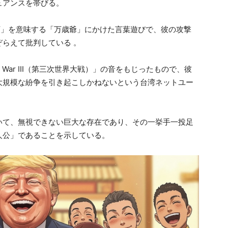
ュアンスを帯びる。
— 「陛下」を意味する「万歳爺」にかけた言葉遊びで、彼の攻撃
ぞらえて批判している 。
orld War III（第三次世界大戦）」の音をもじったもので、彼
大規模な紛争を引き起こしかねないという台湾ネットユー
いて、無視できない巨大な存在であり、その一挙手一投足
人公」であることを示している。