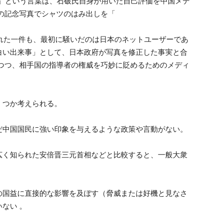
一匹狼)」という言葉は、石破氏自身が用いた自己評価を中国メデ
時の記念写真でシャツのはみ出しを「
と揶揄された一件も、最初に騒いだのは日本のネットユーザーであ
白い出来事」として、日本政府が写真を修正した事実と合
けつつ、相手国の指導者の権威を巧妙に貶めるためのメディ
くつか考えられる。
だ中国国民に強い印象を与えるような政策や言動がない。
広く知られた安倍晋三元首相などと比較すると、一般大衆
の国益に直接的な影響を及ぼす（脅威または好機と見なさ
いない 。