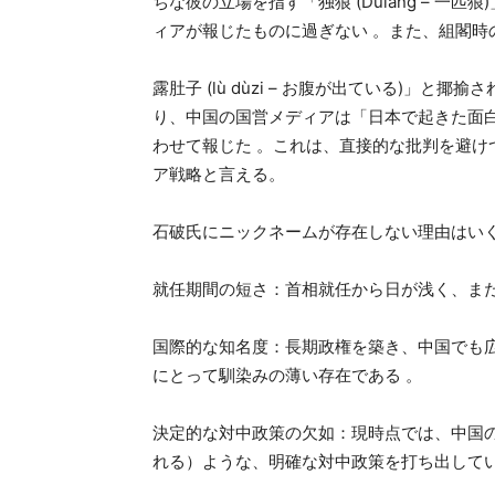
ちな彼の立場を指す「独狼 (Dúláng – 
ィアが報じたものに過ぎない 。また、組閣
露肚子 (lù dùzi – お腹が出ている)」
り、中国の国営メディアは「日本で起きた面
わせて報じた 。これは、直接的な批判を避
ア戦略と言える。
石破氏にニックネームが存在しない理由はい
就任期間の短さ：首相就任から日が浅く、ま
国際的な知名度：長期政権を築き、中国でも
にとって馴染みの薄い存在である 。
決定的な対中政策の欠如：現時点では、中国
れる）ような、明確な対中政策を打ち出して