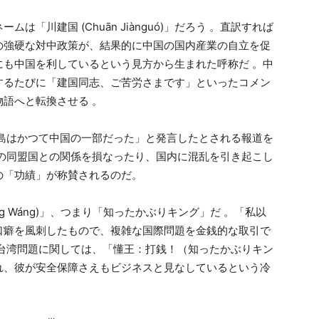
「川建国 (Chuān Jiànguó)」だろう 。直訳すれば
の強硬な対中政策が、結果的に中国の国内産業の自立を促
にも中国を利しているという見方から生まれた呼称だ 。中
するたびに「建国同志、ご苦労さまです」といったコメン
物語へと転換させる 。
半島はかつて中国の一部だった」と発言したとされる報道を
国の同盟国との関係を損なったり、国内に混乱を引き起こし
の「功績」が称賛されるのだ。
g Wáng)」、つまり「知ったかぶりキング」だ 。「私以
口癖を風刺したもので、複雑な国際問題を金銭的な取引で
に台湾問題に関しては、「懂王：打銭！（知ったかぶりキン
れ、彼が安全保障さえもビジネスと見なしているという冷