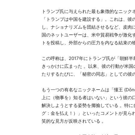
トランプ氏に与えられた最も象徴的なニックネームは
「トランプは中国を建設する」。これは、彼
し、ナショナリズムを団結させるなど、皮肉
国のネットユーザーは、米中貿易戦争が激化
トを投稿し、外部からの圧力を内なる結束の
この呼称は、2017年にトランプ氏が「朝鮮
きっかけに広まった 。以来、彼の行動が米
たりするたびに、「秘密の同志」としての彼
もう一つの有名なニックネームは「懂王 (Dǒn
上に（物事を）知る者はいない」という彼の
解決しようとする姿勢を揶揄している 。特
グ：金を払え！）」といったコメントが見ら
笑的な見方が反映されている 。