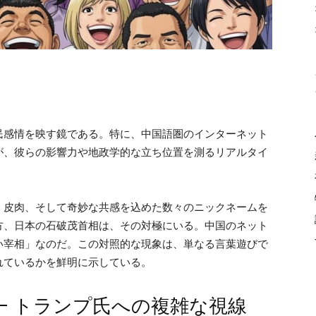
民感情を映す鏡である。特に、中国語圏のインターネット
が、彼らの影響力や地政学的な立ち位置を測るリアルタイ
、皮肉、そして奇妙な共感を込めた数々のニックネームを
方、日本の石破茂首相は、その対極にいる。中国のネット
い宰相」なのだ。この対照的な現象は、単なる言葉遊びで
れているかを鮮明に示している。
— トランプ氏への複雑な視線