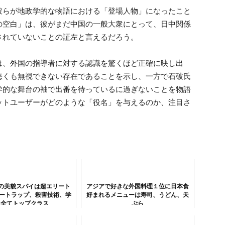
彼らが地政学的な物語における「登場人物」になったこと
の空白」は、彼がまだ中国の一般大衆にとって、日中関係
されていないことの証左と言えるだろう。
は、外国の指導者に対する認識を驚くほど正確に映し出
悪くも無視できない存在であることを示し、一方で石破氏
学的な舞台の袖で出番を待っているに過ぎないことを物語
ットユーザーがどのような「役名」を与えるのか、注目さ
の美貌スパイは超エリート
アジアで好きな外国料理１位に日本食
ニートラップ、殺害技術、学
好まれるメニューは寿司、うどん、天
…全てトップクラス
ぷら