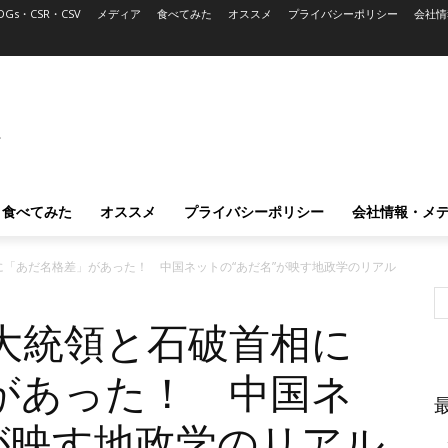
DGs・CSR・CSV
メディア
食べてみた
オススメ
プライバシーポリシー
会社情
L
食べてみた
オススメ
プライバシーポリシー
会社情報・メ
「あだ名格差」があった！ 中国ネットの“あだ名”が映す地政学のリアル
大統領と石破首相に
があった！ 中国ネ
が映す地政学のリアル