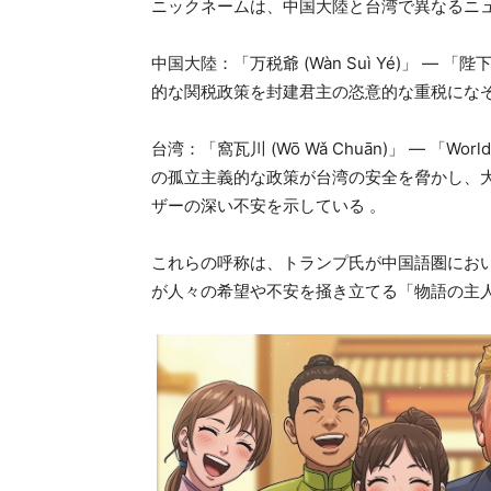
ニックネームは、中国大陸と台湾で異なるニ
中国大陸：「万税爺 (Wàn Suì Yé)」 
的な関税政策を封建君主の恣意的な重税にな
台湾：「窩瓦川 (Wō Wǎ Chuān)」 — 「W
の孤立主義的な政策が台湾の安全を脅かし、
ザーの深い不安を示している 。
これらの呼称は、トランプ氏が中国語圏にお
が人々の希望や不安を掻き立てる「物語の主