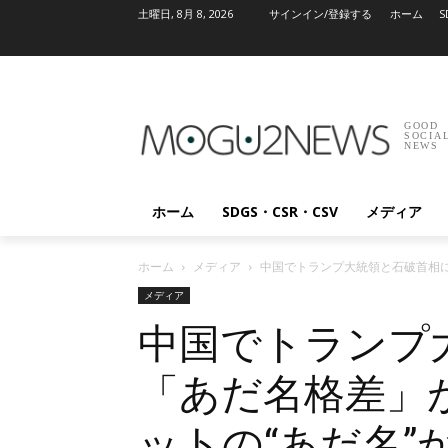
土曜日, 8月 8, 2026
サインイン/登録する
ホーム
S
GOOD
SOCIA
NEWS
ホーム
SDGS・CSR・CSV
メディア
ホーム
メディア
中国でトランプ大統領と石破首相に
メディア
中国でトランプ
「あだ名格差」
ットの“あだ名”