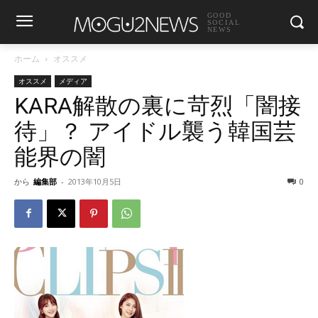
GOOD
SOCIAL
NEWS
ホーム
オススメ
オススメ
メディア
KARA解散の裏に苛烈「闇接
待」？ アイドル襲う韓国芸
能界の闇
から
編集部
-
2013年10月5日
0