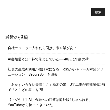
最近の投稿
自社のタトゥー入れたら面接、米企業が炎上
AI書類選考は年齢で落としていた──40代に年齢の壁
社員の生成AI利用が抜け穴になる RGSがシャドーAI対策ソリ
ューション「SecureGo」を発表
「おかずいらない美味しさ」栃木の米 U字工事が首都圏4店舗
で「とちぎの星」をPR
【マジか！】AI、金融への回答は海外版2ちゃんねる、
YouTubeから持ってきていた