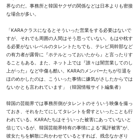
界なのだ。事務所と韓国ヤクザの関係などは日本よりも密接
な場合が多い。
「KARAクラスになるとそういった営業をする必要はないで
すが、それでも周囲の人間はそう思っていない。もはや枕す
る必要がないレベルのタレントたちでも、テレビ局幹部など
の有力者が露骨に『ホテルとっておいたから』と言ったりす
ることもある。また、ネット上では『誰々は闇営業してのし
上がった』など中傷も酷い。KARAのメンバーたちが引退を
ほのめかしたのは、こういった事情に嫌気がさしたからでは
ないかとも言われています」（韓国情報サイト編集者）
韓国の芸能界では事務所側がタレントのそういう映像を撮っ
ておき、それをたてにしてタレントを脅すといったことも行
われている。KARAたちはそういった被害にあっていないと
信じているが、韓国芸能界特有の事情による“風評被害”が、
彼女たちを解散に向かわせているとすれば、残念なかぎり