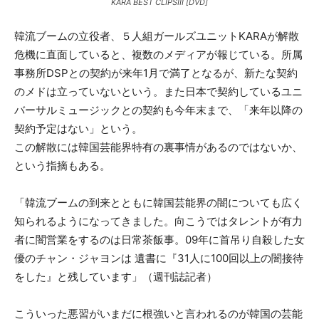
KARA BEST CLIPSIII [DVD]
韓流ブームの立役者、５人組ガールズユニットKARAが解散
危機に直面していると、複数のメディアが報じている。所属
事務所DSPとの契約が来年1月で満了となるが、新たな契約
のメドは立っていないという。また日本で契約しているユニ
バーサルミュージックとの契約も今年末まで、「来年以降の
契約予定はない」という。
この解散には韓国芸能界特有の裏事情があるのではないか、
という指摘もある。
「韓流ブームの到来とともに韓国芸能界の闇についても広く
知られるようになってきました。向こうではタレントが有力
者に闇営業をするのは日常茶飯事。09年に首吊り自殺した女
優のチャン・ジャヨンは 遺書に『31人に100回以上の闇接待
をした』と残しています」（週刊誌記者）
こういった悪習がいまだに根強いと言われるのが韓国の芸能