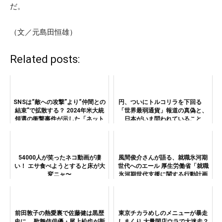
だ。
（文／元島田恒雄）
Related posts:
SNSは“敵への攻撃”より“仲間との
円、ついにトルコリラを下回る
結束”で拡散する？ 2024年米大統
「世界最弱通貨」報道の真偽と、
領選の衝撃事件が示した「ネット
日本がいま問われていること
世論の意外な動き」
54000人が笑ったネコ動画が凄
風間俊介さんが語る、就職氷河期
い！ エサ食べようとすると床が大
世代へのエール 厚生労働省「就職
変ニャ〜
氷河期世代支援に関する行動計画
2024」
前田敦子の熱愛裏で佐藤健は黒歴
東京チカラめしのメニューが暴走
史に 歌舞伎俳優・尾上松也が新
しまくり 大量閉店ウラで大迷走？