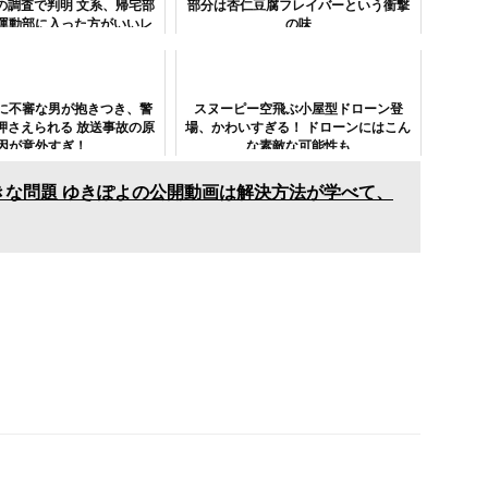
の調査で判明 文系、帰宅部
部分は杏仁豆腐フレイバーという衝撃
運動部に入った方がいいレ
の味
ベル
に不審な男が抱きつき、警
スヌーピー空飛ぶ小屋型ドローン登
押さえられる 放送事故の原
場、かわいすぎる！ ドローンにはこん
因が意外すぎ！
な素敵な可能性も
きな問題 ゆきぽよの公開動画は解決方法が学べて、