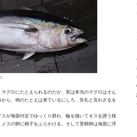
ロ。
くマグロにたとえられるのだが、実は本当のマグロはそん
ロから、例のたとえは来ているにしろ、失礼と言わざるを
メスが海面付近でゆっくり群れ、輪を描いてオスを誘う様
、メスの卵に精子をふりかける。そして受精卵は海面に浮