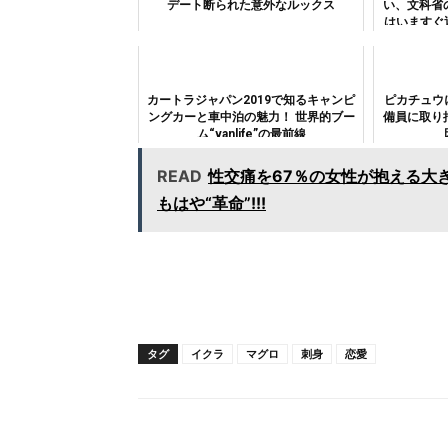
デート断られた意外なルックス
い、文科省
はいますぐ
カートラジャパン2019で知るキャンピ
ピカチュウ
ングカーと車中泊の魅力！ 世界的ブー
備員に取り
ム“vanlife”の最前線
READ
性交痛を67％の女性が抱える大
もはや“革命”!!!
タグ
イクラ
マグロ
刺身
恋愛