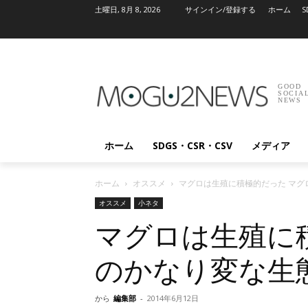
土曜日, 8月 8, 2026
サインイン/登録する
ホーム
S
GOOD
SOCIA
NEWS
ホーム
SDGS・CSR・CSV
メディア
ホーム
オススメ
マグロは生殖に積極的だった マグ
オススメ
小ネタ
マグロは生殖に
のかなり変な生
から
編集部
-
2014年6月12日