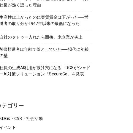
社長が熱く語った理由
生産性は上がったのに実質賃金は下がった──労
働者の取り分が1947年以来の最低になった
自社のタトゥー入れたら面接、米企業が炎上
AI書類選考は年齢で落としていた──40代に年齢
の壁
社員の生成AI利用が抜け穴になる RGSがシャド
ーAI対策ソリューション「SecureGo」を発表
カテゴリー
SDGs・CSR・社会活動
イベント