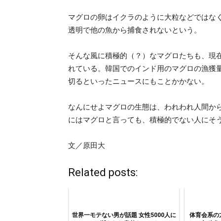
マグロの卵はイクラのように大粒などではな
透明で他の魚から捕食されないという。
そんな風に積極的（？）なマグロたちも、現
れている。韓国でのインド用のマグロの漁獲
切るといったニュースにもことかかない。
なんにせよマグロの生態は、われわれ人間か
にはマグロと言っても、積極的でない人にそ
文／原田大
Related posts:
世界一モテない男が話題 女性5000人に
体育会系の