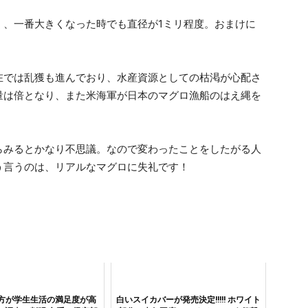
く、一番大きくなった時でも直径が1ミリ程度。おまけに
在では乱獲も進んでおり、水産資源としての枯渇が心配さ
量は倍となり、また米海軍が日本のマグロ漁船のはえ縄を
らみるとかなり不思議。なので変わったことをしたがる人
う言うのは、リアルなマグロに失礼です！
方が学生生活の満足度が高
白いスイカバーが発売決定!!!!! ホワイト