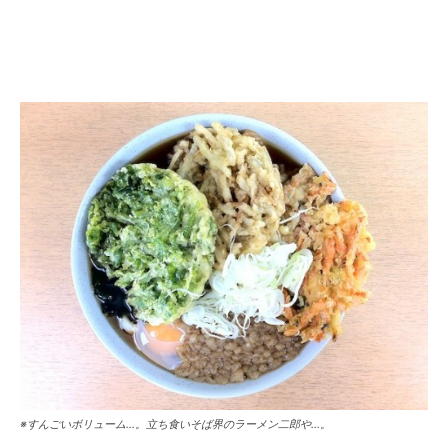
※すんごいボリューム…。立ち食いそば界のラーメン二郎や…。