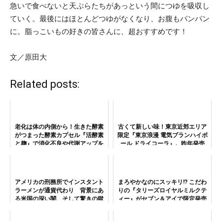
急いで食べないと天ぷらたちがあっという間につゆを吸収し
ていく。最後にはほとんどつゆがなくなり、お腹もパンパン
に。脂っこいもの好きの皆さんに、超おすすめです！
文／原田大
Related posts:
老化は体の内側から！生きた酵素
古くて新しい味！東京近郊エリア
がつまった酵素カプセル『活酵素
限定『東京浪漫 電気ブランハイボ
と麹』で消化不良や代謝アップを
ール ドライコーラ』。昨年発売
目指そう！
125周年を迎えた「電気ブラン」
シリーズのニューフェイスをおた
めし！
アメリカの刑務所でインスタント
まろやかなのにスッキリ!? こだわ
ラーメンが通貨代わり 背景にあ
りの『タリーズロイヤルミルクテ
る米国の深い闇、そして驚きの獄
ィー』がセブン＆アイで限定発売
中レシピ
中！