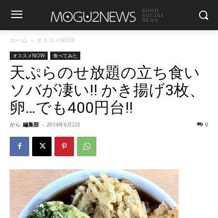
GOOD
SOCIAL
NEWS
ホーム
オススメNOW
オススメNOW
食べてみた
天ぷらのせ放題の立ち食い
ソバが凄い!! かき揚げ3枚、
卵…でも400円台!!
から
編集部
-
2014年6月2日
0