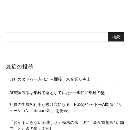
最近の投稿
自社のタトゥー入れたら面接、米企業が炎上
AI書類選考は年齢で落としていた──40代に年齢の壁
社員の生成AI利用が抜け穴になる RGSがシャドーAI対策ソリ
ューション「SecureGo」を発表
「おかずいらない美味しさ」栃木の米 U字工事が首都圏4店舗
で「とちぎの星」をPR