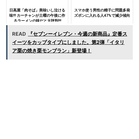
日高屋「肉そば」美味いし泣ける
スマホ使う男性の精子に問題多発
味!!! カーチャンが土曜の午後に作
ズボンに入れる人47%で減少傾向
るラーメンの味だと大評判!!!
READ
『セブンーイレブン・今週の新商品』定番ス
イーツをカップタイプにしました。第2弾「イタリ
ア栗の焼き栗モンブラン」新登場！