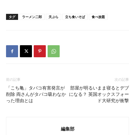
タグ
ラーメン二郎
天ぷら
立ち食いそば
食べ放題
前の記事
次の記事
「こち亀」タバコ有害発言が
部屋が明るいまま寝るとデブ
削除 両さんがタバコ吸わなか
になる？ 英国オックスフォー
った理由とは
ド大研究が衝撃
編集部