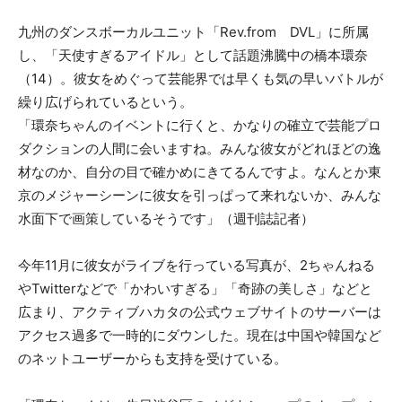
九州のダンスボーカルユニット「Rev.from DVL」に所属
し、「天使すぎるアイドル」として話題沸騰中の橋本環奈
（14）。彼女をめぐって芸能界では早くも気の早いバトルが
繰り広げられているという。
「環奈ちゃんのイベントに行くと、かなりの確立で芸能プロ
ダクションの人間に会いますね。みんな彼女がどれほどの逸
材なのか、自分の目で確かめにきてるんですよ。なんとか東
京のメジャーシーンに彼女を引っぱって来れないか、みんな
水面下で画策しているそうです」（週刊誌記者）
今年11月に彼女がライブを行っている写真が、2ちゃんねる
やTwitterなどで「かわいすぎる」「奇跡の美しさ」などと
広まり、アクティブハカタの公式ウェブサイトのサーバーは
アクセス過多で一時的にダウンした。現在は中国や韓国など
のネットユーザーからも支持を受けている。