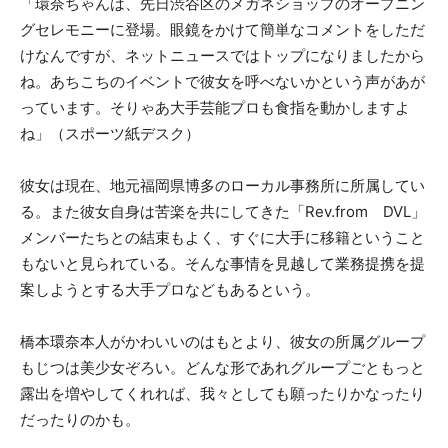
「環奈ちゃんは、先日渋谷区のメガネショップのオープニン
グセレモニーに登場。眼鏡をかけて簡単なコメントをしただ
けなんですが、ネットニュースではトップになりましたから
ね。あちこちのイベントで彼女を呼べないかという声があが
っています。そりゃあ大手芸能プロも食指を動かしますよ
ね」（スポーツ紙デスク）
彼女は現在、地元福岡県博多のローカル事務所に所属してい
る。また彼女自身は苦楽を共にしてきた「Rev.from DVL」
メンバーたちとの結束もよく、すぐに大手に移籍ということ
もないと見られている。そんな事情を見越して業務提携を提
案しようとする大手プロなどもあるという。
橋本環奈本人がかわいいのはもとより、彼女の所属グループ
もじつは美少女ぞろい。どんな形であれグループごともっと
露出を増やしてくれれば、我々としても願ったりかなったり
だったりのかも。