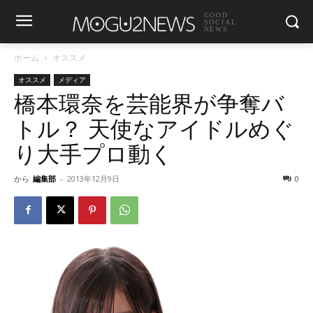
GOOD
SOCIAL
NEWS
ホーム
オススメ
オススメ
メディア
橋本環奈を芸能界が争奪バ
トル？ 天使なアイドルめぐ
り大手プロ動く
から
編集部
-
2013年12月9日
0