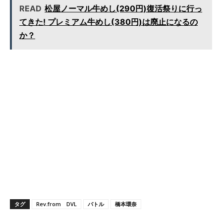
READ
松屋ノーマル牛めし(290円)復活祭りに行っ
てきた! プレミアム牛めし(380円)は廃止になるの
か？
タグ
Rev.from DVL
バトル
橋本環奈