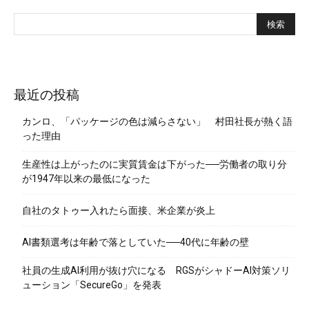
最近の投稿
カンロ、「パッケージの色は減らさない」 村田社長が熱く語
った理由
生産性は上がったのに実質賃金は下がった──労働者の取り分
が1947年以来の最低になった
自社のタトゥー入れたら面接、米企業が炎上
AI書類選考は年齢で落としていた──40代に年齢の壁
社員の生成AI利用が抜け穴になる RGSがシャドーAI対策ソリ
ューション「SecureGo」を発表