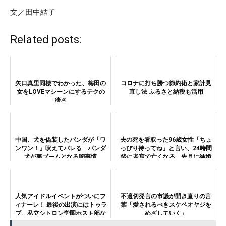
文／田中結子
Related posts:
矢口真里同棲でわかった、梅田の
コロナに打ち勝つ節約術と家計見
女をLOVEマシーンにするテクの
直し法 ふるさと納税も活用
凄さ
中国、犬を偽装したパンダが「ワ
夫の死を看取った96歳女性「ちょ
ンワン！」吠えてバレる パンダ
っぴり待ってね」と言い、24時間
犬が裏ブームとなる闇事情
後に老衰で亡くなる 先月に結婚
生活75周年
人気アイドルイベントがついにフ
不適切発言の市議が開き直りの言
ィナーレ！ 最後の出演にはトゥラ
葉「愛されるべきスケベオヤジを
ブ、私立シトロン学園ホスト部な
めざしていく」
ど