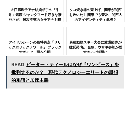
大江麻理子アナ結婚相手の「牛
タコ焼き器の売上げ、関東が関西
丼」素顔 ジャンクフード好きな素
を抜いた！ 関東でも普及、関西人
朴さが、難攻不落の女子アナを陥
のアイデンティティ危機？
落
アイドルシーンの最特異点「リリ
異種動物スキー大会に愛護団体が
ックホリックノワール」 ブラック
猛反発 亀、金魚、ウサギ参加が酷
すぎるアー写を公開
すぎると話題に
READ
ピーター・ティールはなぜ『ワンピース』を
批判するのか？ 現代テクノロジーエリートの思想
的系譜と加速主義