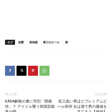
タグ
恋愛
発泡酒
第三のビール
酒
前の記事
次の記事
KARA解散の裏に苛烈「闇接
収入低い男ほどプレミアムビ
待」？ アイドル襲う韓国芸能
ール崇拝 女は酒で男の価値を
界の闇
見てる？【後編】