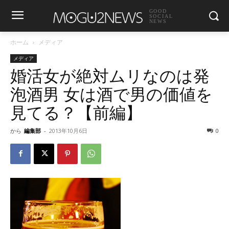
GOOD
SOCIAL
NEWS
ホーム
メディア
メディア
婚活女が絶対ムリなのは発
泡酒男 女は酒で男の価値を
見てる？【前編】
から
編集部
-
2013年10月6日
0