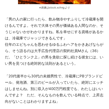
※画像はstock.xchngより
「男の人の家に行ったら、飲み物冷やすふりして冷蔵庫を開
けるんですよ。それで大体その男が価値ある人間なのか、そ
うじゃないかがわかりますね。私を幸せにする資格があるか
は、冷蔵庫でジャッジできるんです」
往年のエビちゃんを思わせるゆるふわヘアをかきあげならが
ら、そう語るのは大手広告代理店の契約社員Mさん（36）
だ。「ひとランク上」の男を貪欲に探し続ける彼女には、い
い男を見つける絶対的な法則があるという。
「20代後半から30代の未婚男性で、冷蔵庫にPBブランドビ
ール、発泡酒、第三のビールが入っていたら、絶対にエッチ
はしませんね。別に収入が400万円程度でも、わたしはいい
んですよ？ ただ、そんなものを飲んでいる時点で、上昇志
向がないことはわかりますよね」