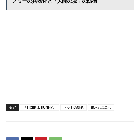
ノミーの兵器化と「人間の脳」の防衛
タグ
『TIGER & BUNNY』
ネットの話題
速水もこみち