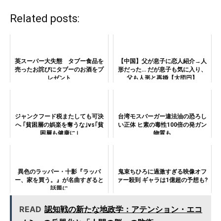
Related posts:
英スーパー大失態 タブー食品を
【中国】父が息子に恋人紹介→人
売ったお詫びにタブーのお酒をプ
形だった… だが息子も気に入り、
レゼント
父も人形と再婚【大団円】
ジャンクフード税またしても可決
台湾モスバーガー違法油の恐ろし
へ ｢貧困層の娯楽を奪うな｣vs｢貧
い正体 ヒ素の毒性100倍の発ガン
困層も健康に｣
物質も
異色のラッパー・十影『ラッパ
鬼束ちひろに過激すぎる映像オフ
ー、家を買う。』が名曲すぎると
ァー殺到 ギャラは1億超の予想も?
話題に
READ
認知戦の新たな地政学：アテンション・エコ