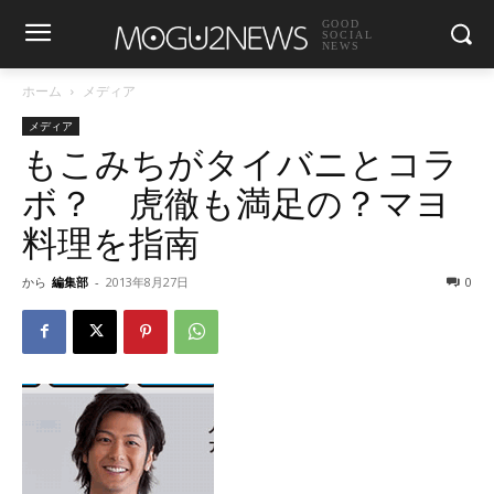
GOOD
SOCIAL
NEWS
ホーム
メディア
メディア
もこみちがタイバニとコラ
ボ？ 虎徹も満足の？マヨ
料理を指南
から
編集部
-
2013年8月27日
0