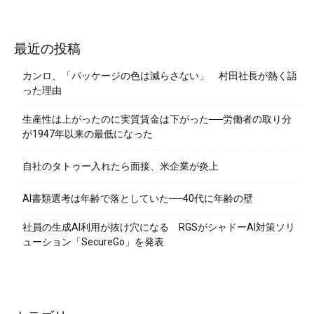
最近の投稿
カンロ、「パッケージの色は減らさない」 村田社長が熱く語
った理由
生産性は上がったのに実質賃金は下がった──労働者の取り分
が1947年以来の最低になった
自社のタトゥー入れたら面接、米企業が炎上
AI書類選考は年齢で落としていた──40代に年齢の壁
社員の生成AI利用が抜け穴になる RGSがシャドーAI対策ソリ
ューション「SecureGo」を発表