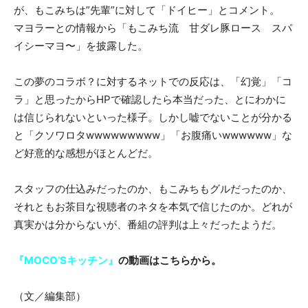
が、もこみちは”先輩”に対して「ドイヒー」とコメント。
マヨラーとの情報から「もこみち流 甘ダレ豚ロース スパ
イシーマヨ〜」を披露した。
この夢のコラボ？に対するネットでの反応は、「幻覚」「コ
ラ」と思ったからHPで確認したら本当だった、とにわかに
は信じられないといった様子。しかし嘘でないことが分かる
と「クソワロタwwwwwwwww」「お腹痛いwwwwww」な
ど好意的な感想がほとんどだ。
スタッフの仕込みだったのか、もこみちもグルだったのか、
それともお茶目な視聴者のネタを本気で信じたのか。どれが
真実かは分からないが、番組の評判は上々だったようだ。
『MOCO’Sキッチン』
の動画はこちらから。
（文／編集部）