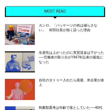
MOST READ
カンロ、「パッケージの色は減らさな
い」 村田社長が熱く語った理由
生産性は上がったのに実質賃金は下がった
──労働者の取り分が1947年以来の最低に
なった
自社のタトゥー入れたら面接、米企業が炎
上
AI書類選考は年齢で落としていた──40代