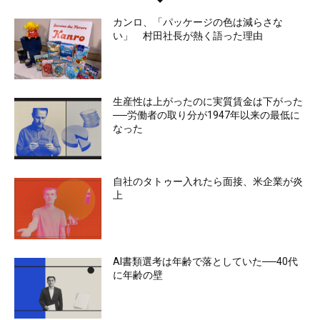
カンロ、「パッケージの色は減らさな
い」 村田社長が熱く語った理由
生産性は上がったのに実質賃金は下がった
──労働者の取り分が1947年以来の最低に
なった
自社のタトゥー入れたら面接、米企業が炎
上
AI書類選考は年齢で落としていた──40代
に年齢の壁