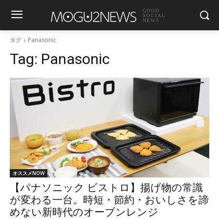
GOOD
SOCIAL
NEWS
タグ
Panasonic
Tag:
Panasonic
オススメNOW
【パナソニック ビストロ】揚げ物の常識
が変わる一台。時短・節約・おいしさを諦
めない新時代のオーブンレンジ