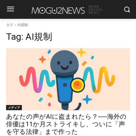
GOOD
SOCIAL
NEWS
タグ
AI規制
Tag:
AI規制
メディア
あなたの声がAIに盗まれたら？──海外の
俳優は11か月ストライキし、ついに「声
を守る法律」まで作った