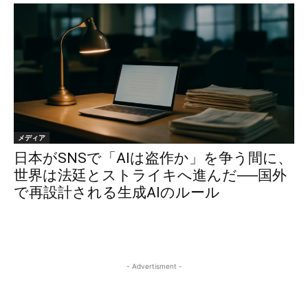
メディア
日本がSNSで「AIは盗作か」を争う間に、
世界は法廷とストライキへ進んだ──国外
で再設計される生成AIのルール
- Advertisment -