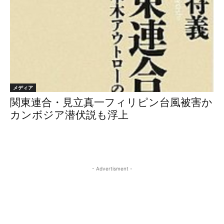
メディア
関東連合・見立真一フィリピン台風被害か
カンボジア潜伏説も浮上
- Advertisment -