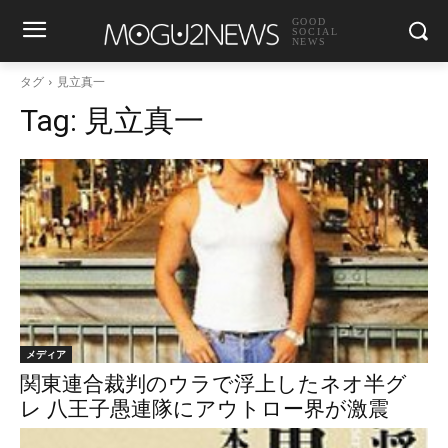
GOOD
SOCIAL
NEWS
タグ
見立真一
Tag:
見立真一
メディア
関東連合裁判のウラで浮上したネオ半グ
レ 八王子愚連隊にアウトロー界が激震