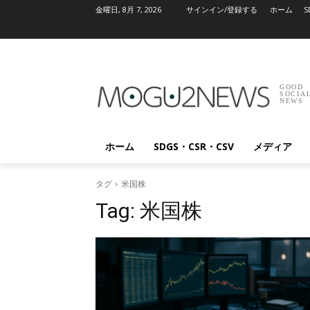
金曜日, 8月 7, 2026
サインイン/登録する
ホーム
S
GOOD
SOCIA
NEWS
ホーム
SDGS・CSR・CSV
メディア
タグ
米国株
Tag:
米国株