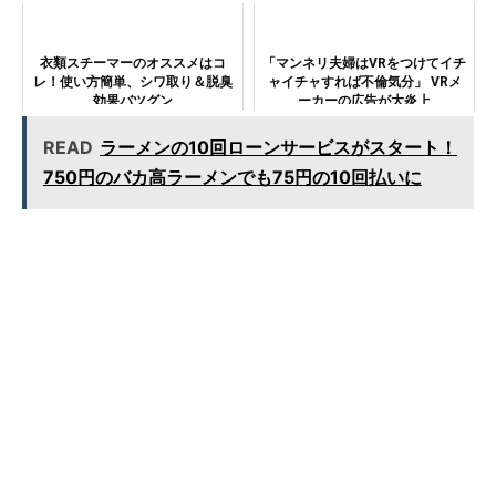
衣類スチーマーのオススメはコ
「マンネリ夫婦はVRをつけてイチ
レ！使い方簡単、シワ取り＆脱臭
ャイチャすれば不倫気分」 VRメ
効果バツグン
ーカーの広告が大炎上
READ
ラーメンの10回ローンサービスがスタート！
750円のバカ高ラーメンでも75円の10回払いに