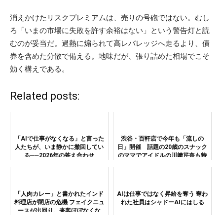
消えかけたリスクプレミアムは、売りの号砲ではない。むし
ろ「いまの市場に失敗を許す余裕はない」という警告灯と読
むのが妥当だ。過熱に煽られて高レバレッジへ走るより、債
券を含めた分散で備える。地味だが、張り詰めた相場でこそ
効く構えである。
Related posts:
「AIで仕事がなくなる」と言った
渋谷・百軒店で今年も「流しの
人たちが、いま静かに撤回してい
日」開催 話題の20歳のスナック
る──2026年の答え合わせ
のママでアイドルの川﨑芹奈も特
別参加!!
「人肉カレー」と書かれたインド
AIは仕事ではなく昇給を奪う 奪わ
料理店が閉店の危機 フェイクニュ
れた社員はシャドーAIにはしる
ースが出回り、来客ほぼなくな
り…