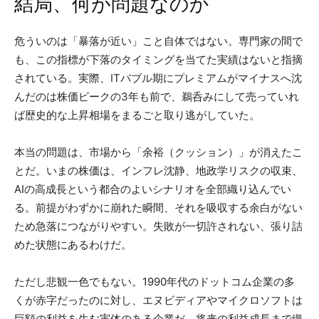
結局、何が問題なのか
危ういのは「暴落が近い」こと自体ではない。専門家の間で
も、この指標が下落のタイミングを当てた実績はないと指摘
されている。実際、ITバブル期にプレミアムがマイナスへ沈
んだのは株価ピークの3年も前で、鵜呑みにして売っていれ
ば歴史的な上昇相場をまるごと取り逃がしていた。
本当の問題は、市場から「余裕（クッション）」が消えたこ
とだ。いまの株価は、インフレ沈静、地政学リスクの収束、
AIの高成長という都合のよいシナリオを全部織り込んでい
る。前提がわずかに崩れた瞬間、それを吸収する余白がない
ため急落につながりやすい。失敗が一切許されない、張り詰
めた状態にあるわけだ。
ただし悲観一色でもない。1990年代のドットコム企業の多
くが赤字だったのに対し、エヌビディアやマイクロソフトは
巨額の利益を生む実体のある企業だ。将来の利益成長まで織