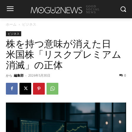
GOOD
SOCIAL
NEWS
ホーム
ビジネス
ビジネス
株を持つ意味が消えた日
米国株「リスクプレミアム
消滅」の正体
から
編集部
-
2026年5月30日
0