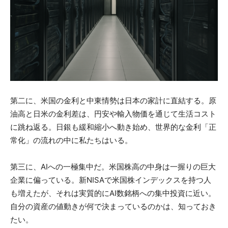
第二に、米国の金利と中東情勢は日本の家計に直結する。原
油高と日米の金利差は、円安や輸入物価を通じて生活コスト
に跳ね返る。日銀も緩和縮小へ動き始め、世界的な金利「正
常化」の流れの中に私たちはいる。
第三に、AIへの一極集中だ。米国株高の中身は一握りの巨大
企業に偏っている。新NISAで米国株インデックスを持つ人
も増えたが、それは実質的にAI数銘柄への集中投資に近い。
自分の資産の値動きが何で決まっているのかは、知っておき
たい。