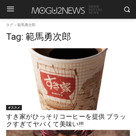
GOOD
SOCIAL
NEWS
タグ
範馬勇次郎
Tag:
範馬勇次郎
オススメ
すき家がひっそりコーヒーを提供 ブラッ
クすぎてヤバくて美味い!!!