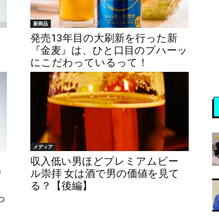
新商品
発売13年目の大刷新を行った新
『金麦』は、ひと口目のプハーッ
にこだわっているって！
メディア
収入低い男ほどプレミアムビー
り
ル崇拝 女は酒で男の価値を見て
る？【後編】
っ