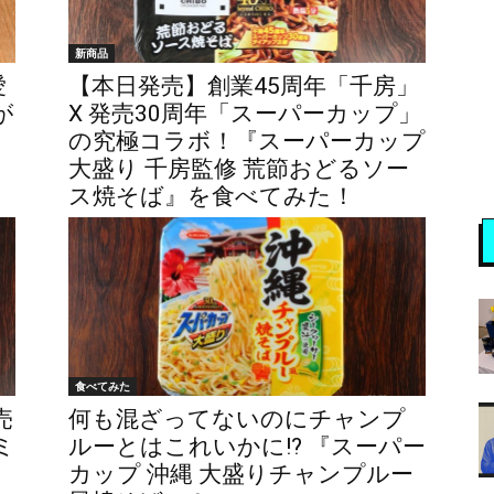
新商品
愛
【本日発売】創業45周年「千房」
が
X 発売30周年「スーパーカップ」
の究極コラボ！『スーパーカップ
大盛り 千房監修 荒節おどるソー
ス焼そば』を食べてみた！
食べてみた
売
何も混ざってないのにチャンプ
ミ
ルーとはこれいかに!? 『スーパー
そ
カップ 沖縄 大盛りチャンプルー