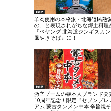
新商品
羊肉使用の本格派・北海道民熱
の、と表現されがちな郷土料理
『ペヤング 北海道ジンギスカン
風やきそば』に！
新商品
激辛ブームの張本人ブランド発
10周年記念！限定『セブンプレ
アム 蒙古タンメン中本 辛旨焼