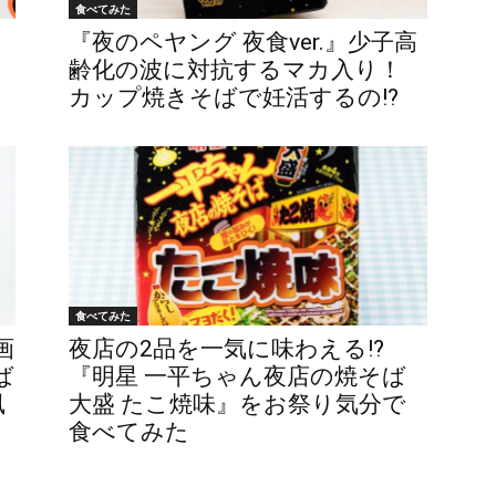
食べてみた
『夜のペヤング 夜食ver.』少子高
齢化の波に対抗するマカ入り！
カップ焼きそばで妊活するの!?
食べてみた
画
夜店の2品を一気に味わえる!?
ば
『明星 一平ちゃん夜店の焼そば
風
大盛 たこ焼味』をお祭り気分で
食べてみた