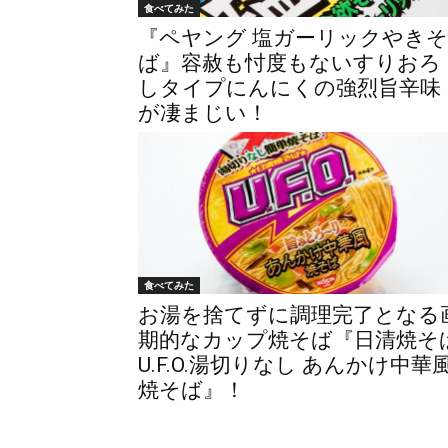
食べてみた
『ペヤング 塩ガーリックやきそ
ば』容赦も忖度もないすりおろ
しタイプにんにくの強烈旨辛味
が凄まじい！
食べてみた
お湯を捨てずに調理完了となる
期的なカップ焼そば『日清焼そ
U.F.O.湯切りなし あんかけ中華
焼そば』！