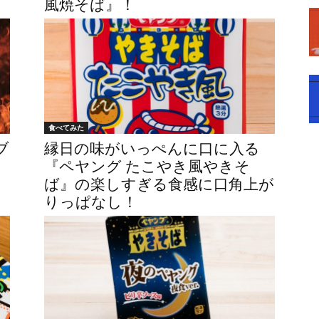
風焼そば』！
食べてみた
ブ
縁日の味がいっぺんに口に入る
『ペヤング たこやき風やきそ
ば』の楽しすぎる食感に口角上が
りっぱなし！