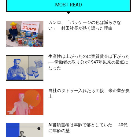
MOST READ
カンロ、「パッケージの色は減らさな
い」 村田社長が熱く語った理由
生産性は上がったのに実質賃金は下がった
──労働者の取り分が1947年以来の最低に
なった
自社のタトゥー入れたら面接、米企業が炎
上
AI書類選考は年齢で落としていた──40代
に年齢の壁