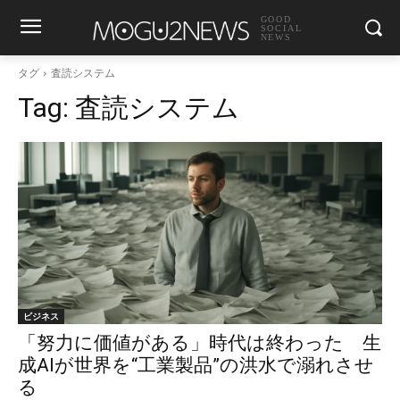
GOOD
SOCIAL
NEWS
タグ
査読システム
Tag:
査読システム
ビジネス
「努力に価値がある」時代は終わった 生
成AIが世界を“工業製品”の洪水で溺れさせ
る