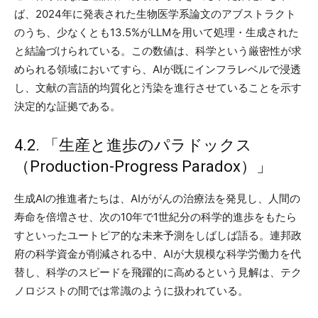
ば、2024年に発表された生物医学系論文のアブストラクト
のうち、少なくとも13.5%がLLMを用いて処理・生成された
と結論づけられている。この数値は、科学という厳密性が求
められる領域においてすら、AIが既にインフラレベルで浸透
し、文献の言語的均質化と汚染を進行させていることを示す
決定的な証拠である。
4.2. 「生産と進歩のパラドックス
（Production-Progress Paradox）」
生成AIの推進者たちは、AIががんの治療法を発見し、人間の
寿命を倍増させ、次の10年で1世紀分の科学的進歩をもたら
すといったユートピア的な未来予測をしばしば語る。連邦政
府の科学資金が削減される中、AIが大規模な科学労働力を代
替し、科学のスピードを飛躍的に高めるという見解は、テク
ノロジストの間では常識のように扱われている。