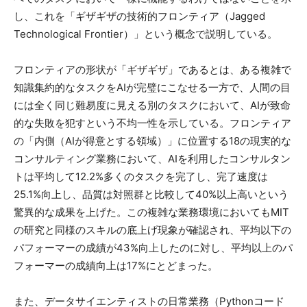
し、これを「ギザギザの技術的フロンティア（Jagged
Technological Frontier）」という概念で説明している。
フロンティアの形状が「ギザギザ」であるとは、ある複雑で
知識集約的なタスクをAIが完璧にこなせる一方で、人間の目
には全く同じ難易度に見える別のタスクにおいて、AIが致命
的な失敗を犯すという不均一性を示している。フロンティア
の「内側（AIが得意とする領域）」に位置する18の現実的な
コンサルティング業務において、AIを利用したコンサルタン
トは平均して12.2%多くのタスクを完了し、完了速度は
25.1%向上し、品質は対照群と比較して40%以上高いという
驚異的な成果を上げた。この複雑な業務環境においてもMIT
の研究と同様のスキルの底上げ現象が確認され、平均以下の
パフォーマーの成績が43%向上したのに対し、平均以上のパ
フォーマーの成績向上は17%にとどまった。
また、データサイエンティストの日常業務（Pythonコード