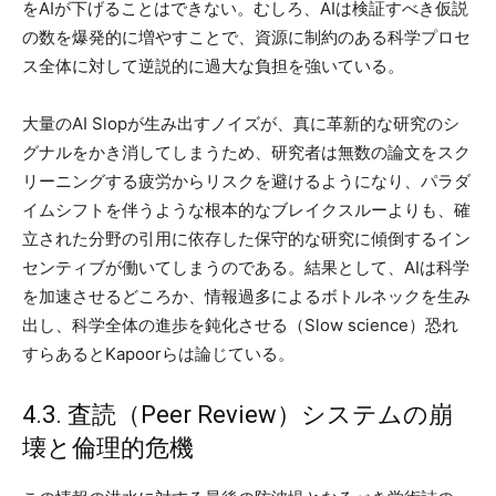
をAIが下げることはできない。むしろ、AIは検証すべき仮説
の数を爆発的に増やすことで、資源に制約のある科学プロセ
ス全体に対して逆説的に過大な負担を強いている。
大量のAI Slopが生み出すノイズが、真に革新的な研究のシ
グナルをかき消してしまうため、研究者は無数の論文をスク
リーニングする疲労からリスクを避けるようになり、パラダ
イムシフトを伴うような根本的なブレイクスルーよりも、確
立された分野の引用に依存した保守的な研究に傾倒するイン
センティブが働いてしまうのである。結果として、AIは科学
を加速させるどころか、情報過多によるボトルネックを生み
出し、科学全体の進歩を鈍化させる（Slow science）恐れ
すらあるとKapoorらは論じている。
4.3. 査読（Peer Review）システムの崩
壊と倫理的危機