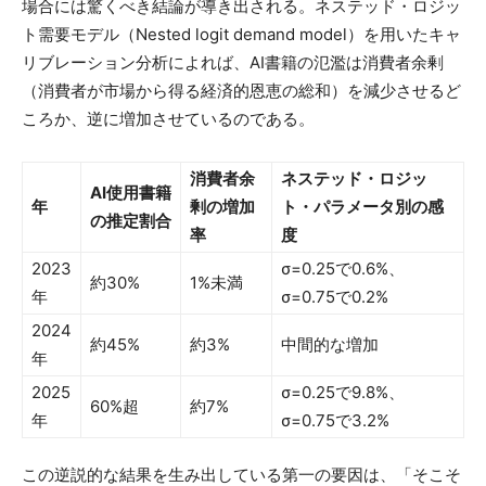
場合には驚くべき結論が導き出される。ネステッド・ロジッ
ト需要モデル（Nested logit demand model）を用いたキャ
リブレーション分析によれば、AI書籍の氾濫は消費者余剰
（消費者が市場から得る経済的恩恵の総和）を減少させるど
ころか、逆に増加させているのである。
消費者余
ネステッド・ロジッ
AI使用書籍
年
剰の増加
ト・パラメータ別の感
の推定割合
率
度
2023
σ=0.25で0.6%、
約30%
1%未満
年
σ=0.75で0.2%
2024
約45%
約3%
中間的な増加
年
2025
σ=0.25で9.8%、
60%超
約7%
年
σ=0.75で3.2%
この逆説的な結果を生み出している第一の要因は、「そこそ