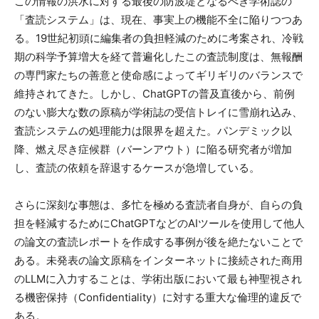
この情報の洪水に対する最後の防波堤となるべき学術誌の
「査読システム」は、現在、事実上の機能不全に陥りつつあ
る。19世紀初頭に編集者の負担軽減のために考案され、冷戦
期の科学予算増大を経て普遍化したこの査読制度は、無報酬
の専門家たちの善意と使命感によってギリギリのバランスで
維持されてきた。しかし、ChatGPTの普及直後から、前例
のない膨大な数の原稿が学術誌の受信トレイに雪崩れ込み、
査読システムの処理能力は限界を超えた。パンデミック以
降、燃え尽き症候群（バーンアウト）に陥る研究者が増加
し、査読の依頼を辞退するケースが急増している。
さらに深刻な事態は、多忙を極める査読者自身が、自らの負
担を軽減するためにChatGPTなどのAIツールを使用して他人
の論文の査読レポートを作成する事例が後を絶たないことで
ある。未発表の論文原稿をインターネットに接続された商用
のLLMに入力することは、学術出版において最も神聖視され
る機密保持（Confidentiality）に対する重大な倫理的違反で
ある。