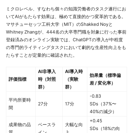
ミクロレベル、すなわち個々の知識労働者のタスク遂行にお
いてAIがもたらす効果は、極めて直接的かつ変革的である。
マサチューセッツ工科大学（MIT）のShakked Noyと
Whitney Zhangが、444名の大卒専門職を対象に行った事前
登録済みのオンライン実験では、ChatGPTの導入が中程度
の専門的ライティングタスクにおいて劇的な生産性向上をも
たらすことが定量的に確認された。
AI非導入
AI導入時
効果量（標準偏
評価指標
時（対照
（実験
差 / 変化率）
群）
群）
-0.83
平均所要時
27分
17分
SDs（37%〜
間
40%の減少）
+0.45
成果物の品
ベースラ
大幅な向
SDs（18%の向
質
イン
上