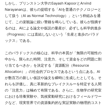
しかし、プリンストン大学のSayash KapoorとArvind
Narayananは、彼らの提唱する「AIを普通のテクノロジーと
して扱う（AI as Normal Technology）」という枠組みを通
じて、この楽観論に鋭い警鐘を鳴らしている。彼らが指摘す
るのは、AIによる論文や仮説の量産が、必ずしも科学的進歩
（Progress）には直結しないという「生産と進歩のパラド
ックス」である。
このパラドックスの核心は、科学の本質が「無限の可能性の
中から、限られた時間、注意力、そして資金をどの問題に割
り当てるべきか」を決定する「資源配分（Resource
Allocation）」の社会的プロセスであるという点にある。AI
が数百万の新しい仮説や論文を瞬時に生成したとしても、そ
れらを評価し、真に革新的なブレイクスルーを特定する人間
の「注意力」は極めて有限である。さらに、生物学の研究室
における培養実験や、気候変動研究におけるフィールドワー
クなど、現実世界での資源集約的な実証実験の物理的コスト