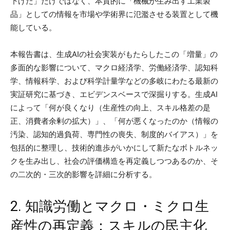
下げた」だけではなく、本質的に「機械が生み出す工業製
品」としての情報を市場や学術界に氾濫させる装置として機
能している。
本報告書は、生成AIの社会実装がもたらしたこの「増量」の
多面的な影響について、マクロ経済学、労働経済学、認知科
学、情報科学、および科学計量学などの多岐にわたる最新の
実証研究に基づき、エビデンスベースで深掘りする。生成AI
によって「何が良くなり（生産性の向上、スキル格差の是
正、消費者余剰の拡大）」、「何が悪くなったのか（情報の
汚染、認知的過負荷、専門性の喪失、制度的バイアス）」を
包括的に整理し、技術的進歩がいかにして新たなボトルネッ
クを生み出し、社会の評価構造を再定義しつつあるのか、そ
の二次的・三次的影響を詳細に分析する。
2. 知識労働とマクロ・ミクロ生
産性の再定義：スキルの民主化