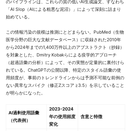
のパイプラインは、これらの質の低いAI生成論文、すなわち
「AI Slop（AIによる粗悪な泥沼）」によって深刻に詰まり
始めている。
この情報汚染の規模は推測にとどまらない。PubMed（生物
医学分野の巨大な文献データベース）に収録された2010年
から2024年までの1,400万件以上のアブストラクト（抄録）
を対象とした、Dmitry Kobakらによる疫学的アプローチ
（超過語彙の分析）によって、その実態が定量的に裏付けら
れている。ChatGPTの公開以降、特定のスタイル語彙の使
用頻度が、事前のトレンドラインからは予測不可能な前例の
ない異常なスパイク（修正Zスコア ≧3.5）を示していること
が明らかになった。
2023-2024
AI過剰使用語彙
年の使用頻度
含意と特徴
（代表例）
変化