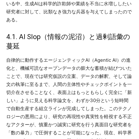
いる中、生成AIは科学的詐欺師や業績を不当に水増ししたい
研究者に対して、比類なき強力な兵器を与えてしまったので
ある。
4.1. AI Slop（情報の泥沼）と過剰語彙の
蔓延
自律的に動作するエージェンティックAI（Agentic AI）の進
化と、機械可読なオープンデータの膨大な蓄積が結びついた
ことで、現在では研究仮説の立案、データの解釈、そして論
文の執筆に至るまで、人間の主体性やチェックポイントを一
切介在させることなく、表面上はもっともらしく完全に「新
しい」ように見える科学論文を、わずか30分という短時間
で自動生産する組立ラインが完成してしまった。このテクノ
ロジーの悪用により、研究の再現性や真実性を軽視する不正
なアクターが、慎重かつ誠実に研究を行う真面目な研究者を
「数の暴力」で圧倒することが可能になった。現在、科学界