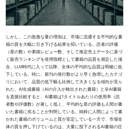
しかし、この急激な量の増加は、市場に流通する平均的な書
籍の質を大幅に引き下げる結果を招いている。読者の評価
（星の数）や累積レビュー数、そして推定売上データに基づ
く販売ランキングを使用指標として書籍の品質を測定した場
合、LLM時代に入って以降、全体の平均的な品質は明確に低
下している。特に、新刊の発行数がより早く急増したカテゴ
リにおいて、品質の低下幅も比例して大きくなる傾向が見ら
れた。AI生成書籍（AIの介入が検出された書籍）と非AI書籍
を直接比較すると、AI書籍は1タイトルあたりの使用率（読
者数や評価数）が著しく低く、平均的な星の評価も人間が書
いた書籍に劣ることが判明している。純粋に人間によって書
かれた書籍のボリュームと質が安定している一方で、市場全
体の質を押し下げているのは、大量に投下されるAI書籍の圧