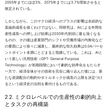
2055年までにほぼ3%、2075年までには3.7%増加させると
推定されている。
しかしながら、このマクロ経済へのプラスの影響は永続的な
直線的成長を描くわけではない。同研究は、AIによる年間生
産性成長への押し上げ効果は2030年代初頭に最も強くなる
ものの、その後は産業部門のシフトや労働市場の均衡化など
の要因により徐々に減衰し、最終的な恒久効果は0.04パーセ
ントポイント未満にとどまると指摘している。これは、AIと
いう新しい汎用技術（GPT: General Purpose
Technology）が初期段階において劇的な効率化をもたらす
一方で、経済全体がその技術を完全に織り込んだ後には、新
たな資源配分の制約やボトルネックが成長の上限を決定づけ
るという経済史の法則を裏付けるものである。
2.2. ミクロレベルでの生産性の劇的向上
とタスクの再構築