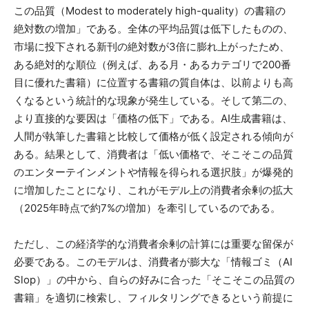
この品質（Modest to moderately high-quality）の書籍の
絶対数の増加」である。全体の平均品質は低下したものの、
市場に投下される新刊の絶対数が3倍に膨れ上がったため、
ある絶対的な順位（例えば、ある月・あるカテゴリで200番
目に優れた書籍）に位置する書籍の質自体は、以前よりも高
くなるという統計的な現象が発生している。そして第二の、
より直接的な要因は「価格の低下」である。AI生成書籍は、
人間が執筆した書籍と比較して価格が低く設定される傾向が
ある。結果として、消費者は「低い価格で、そこそこの品質
のエンターテインメントや情報を得られる選択肢」が爆発的
に増加したことになり、これがモデル上の消費者余剰の拡大
（2025年時点で約7%の増加）を牽引しているのである。
ただし、この経済学的な消費者余剰の計算には重要な留保が
必要である。このモデルは、消費者が膨大な「情報ゴミ（AI
Slop）」の中から、自らの好みに合った「そこそこの品質の
書籍」を適切に検索し、フィルタリングできるという前提に