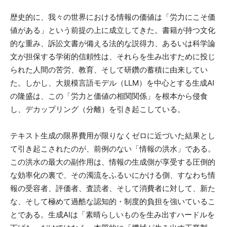
歴史的に、我々の世界における情報の価値は「労力にこそ価
値がある」という前提の上に成立してきた。書籍が持つ文化
的な重み、訴訟文書が備える法的な説得力、あるいは科学論
文が担保する学術的信頼性は、それらを生み出すために投じ
られた人間の苦労、教育、そして研鑽の蓄積に由来してい
た。しかし、大規模言語モデル（LLM）を中心とする生成AI
の隆盛は、この「労力と価値の相関関係」を根本から侵食
し、デカップリング（分離）を引き起こしている。
テキスト生成の限界費用が限りなくゼロに近づいた結果とし
て引き起こされたのが、前例のない「情報の洪水」である。
この洪水の最大の副作用は、情報の生成側が享受する圧倒的
な効率化の裏で、その濁流をふるいにかける側、すなわち情
報の受容者、評価者、査読者、そして消費者に対して、新た
な、そして極めて過酷な認知的・制度的負担を強いているこ
とである。生成AIは「素晴らしいものを生み出すハードルを