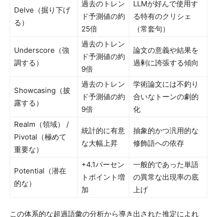
過去のトレン
LLMが好んで使用す
Delve（掘り下げ
ド予測値の約
る特有のクリシェ
る）
25倍
（常套句）
過去のトレン
Underscore（強
論文の意義や結果を
ド予測値の約
調する）
過剰に誇張する傾向
9倍
過去のトレン
学術論文には不釣り
Showcasing（披
ド予測値の約
合いなトーンの劇的
露する）
9倍
化
Realm（領域） /
統計的に有意
抽象的かつ汎用的な
Pivotal（極めて
な大幅上昇
修飾語への依存
重要な）
+4.1パーセン
一般的であった単語
Potential（潜在
トポイント増
の異常な出現率の底
的な）
加
上げ
この体系的な超過語彙の分析から導き出された推定によれ