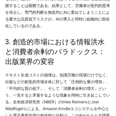
握することは困難である。結果として、労働者が批判的思考
を停止し、専門的判断を無批判にAIに委ねてしまうことによ
る重大な品質低下リスクが、AIの導入と同時に組織内に顕在
化しているのである。
3. 創造的市場における情報洪水
と消費者余剰のパラドックス：
出版業界の変容
テキスト生成コストの崩壊は、知識労働の現場だけでなく、
出版などの創造的市場全体に対して「圧倒的な量の増加」、
「平均的な質の低下」、そして「消費者余剰の増大」とい
う、一見すると矛盾するような現象を同時に引き起こしてい
る。全米経済研究所（NBER）のImke ReimersとJoel
Waldfogelらによる、Amazon Kindleエコシステムを中心と
した電子書籍市場の包括的な分析は、このAIがもたらす情報