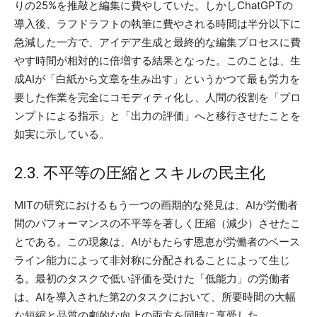
りの25%を推敲と編集に費やしていた。しかしChatGPTの
導入後、ラフドラフトの執筆に費やされる時間は半分以下に
急減した一方で、アイデア生成と最終的な編集プロセスに費
やす時間が相対的に倍増する結果となった。このことは、生
成AIが「白紙から文章を生み出す」というかつて最も労力を
要した作業を完全にコモディティ化し、人間の役割を「プロ
ンプトによる指示」と「出力の評価」へと移行させたことを
如実に示している。
2.3. 不平等の圧縮とスキルの民主化
MITの研究におけるもう一つの画期的な発見は、AIが労働者
間のパフォーマンスの不平等を著しく圧縮（減少）させたこ
とである。この現象は、AIがもたらす恩恵が労働者のベース
ライン能力によって非対称に分配されることによって生じ
る。最初のタスクで低い評価を受けた「低能力」の労働者
は、AIを導入された第2のタスクにおいて、所要時間の大幅
な短縮と品質の劇的な向上の両方を同時に享受した。