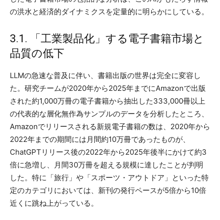
の洪水と経済的ダイナミクスを定量的に明らかにしている。
3.1. 「工業製品化」する電子書籍市場と
品質の低下
LLMの急速な普及に伴い、書籍出版の世界は完全に変容し
た。研究チームが2020年から2025年までにAmazonで出版
された約1,000万冊の電子書籍から抽出した333,000冊以上
の代表的な層化無作為サンプルのデータを分析したところ、
Amazonでリリースされる新規電子書籍の数は、2020年から
2022年までの期間には月間約10万冊であったものが、
ChatGPTリリース後の2022年から2025年後半にかけて約3
倍に急増し、月間30万冊を超える規模に達したことが判明
した。特に「旅行」や「スポーツ・アウトドア」といった特
定のカテゴリにおいては、新刊の発行ペースが5倍から10倍
近くに跳ね上がっている。