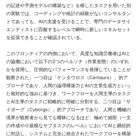
の記述や予測モデルの構築など）を模したタスクを用いた別
の実験では、コーディングや統計の経験がないコンサルタン
トであっても、AIの支援を受けることで、専門のデータサイ
エンティストに匹敵するレベルで瞬時に新しいスキルセット
を拡張できることが確認されている。
このフロンティアの内側において、高度な知識労働者はAIと
の協働において以下の2つのペルソナ（作業形態）のいずれ
かを採用し、圧倒的なパフォーマンスを発揮していることが
観察された。一つ目は「ケンタウロス（Centaurs）」的ア
プローチであり、人間の論理構築力とAIの文章生成力といっ
た相対的な強みに基づき、ワークフローを人間主導のタスク
とAI主導のタスクに戦略的に明確に分割する。二つ目は「サ
イボーグ（Cyborgs）」的アプローチであり、人間と機械の
境界が観察者から見ても曖昧になるほど、極めて細部（一文
の作成や小規模なサブタスクのレベル）においてAIと継続的
に対話し、システムと完全に統合されたワークフローを構築