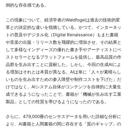
倒的な存在感である。
この現象について、経済学者のWaldfogelは過去の技術的変
革との決定的な違いを指摘している。かつて、インターネッ
トの普及やデジタル化（Digital Renaissance）もまた書籍
や音楽の出版・リリース数を飛躍的に増加させ、その結果と
して多様なインディーズの優れた書き手やアーティストにベ
ストセラーとなるプラットフォームを提供し、最高品質の作
品群を生み出すことに貢献した。しかし、今回の生成AIによ
る増加はそれとは本質が異なる。AIは単に「人々が素晴らし
いものを生み出すための参入障壁や制作コストを下げた」だ
けではなく、AIシステム自体がコンテンツを自律的に大量生
成できるようになったことで、書籍が「機械が生み出す工業
製品」としての性質を帯びるようになったのである。
さらに、479,000冊のセンサスデータを用いた詳細な分析に
より、AI書籍と人間書籍の間に存在する「質のギャップ」の