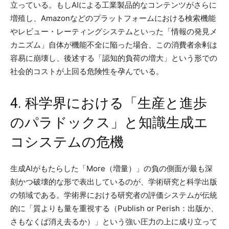
立っている。もしAIによる工業製品的なコンテンツがさらに
増殖し、Amazonなどのプラットフォームにおける検索機能
やレビュー・レーティングシステムといった「情報の発見メ
カニズム」自体が機能不全に陥った場合、この消費者余剰は
容易に崩壊し、後述する「認知的負荷の増大」という形での
社会的コストが上回る危険性を孕んでいる。
4. 科学界における「生産と進歩
のパラドックス」と知識生成エ
コシステムの危機
生成AIがもたらした「More（増量）」の負の側面が最も深
刻かつ破壊的な形で表出しているのが、学術研究と科学出版
の領域である。学術界における研究者の評価システムが伝統
的に「質よりも量を重視する（Publish or Perish：出版か、
さもなくば消え去るか）」という強い圧力の上に成り立って