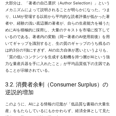
大部分は、「著者の自己選択（Author Selection）」という
メカニズムによって説明されることが明らかになった。つま
り、LLMが登場する以前から平均的な読者評価が低かった著
者や、経験の浅い底辺層の著者が、自らの生産能力を補うた
めにAIを積極的に採用し、大量のテキストを市場に投下して
いるのである。著者内の変動（同一著者のAI使用前後）を用
いてギャップを識別すると、生の質のギャップのうち残るの
は約3分の1強にすぎず、AIの出力自体が悪いというよりも、
「質の低いコンテンツを生成する動機を持つ層がAIという強
力な量産兵器を手に入れたこと」が平均品質低下の主因であ
ることが示唆されている。
3.2. 消費者余剰（Consumer Surplus）の
逆説的増加
このように、AIによる情報の氾濫が「低品質な書籍の大量生
産」をもたらしているにもかかわらず、経済全体として見た