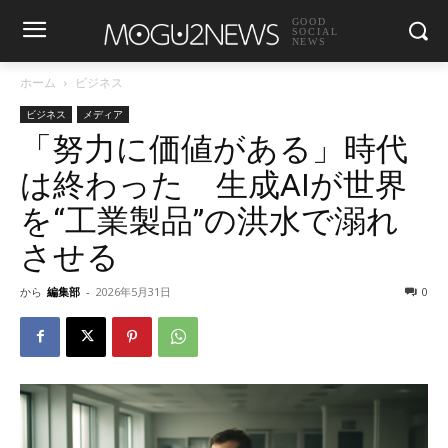
GOOD
SOCIAL
NEWS
ホーム
ビジネス
ビジネス
メディア
「努力に価値がある」時代
は終わった 生成AIが世界
を“工業製品”の洪水で溺れ
させる
から
編集部
-
2026年5月31日
0