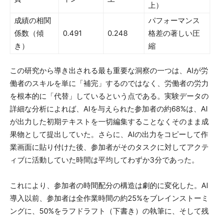
上）
成績の相関
パフォーマンス
係数（傾
0.491
0.248
格差の著しい圧
き）
縮
この研究から導き出される最も重要な洞察の一つは、AIが労
働者のスキルを単に「補完」するのではなく、労働者の労力
を根本的に「代替」しているという点である。実験データの
詳細な分析によれば、AIを与えられた参加者の約68%は、AI
が出力した初期テキストを一切編集することなくそのまま成
果物として提出していた。さらに、AIの出力をコピーして作
業画面に貼り付けた後、参加者がそのタスクに対してアクテ
ィブに活動していた時間は平均してわずか3分であった。
これにより、参加者の時間配分の構造は劇的に変化した。AI
導入以前、参加者は全作業時間の約25%をブレインストーミ
ングに、50%をラフドラフト（下書き）の執筆に、そして残