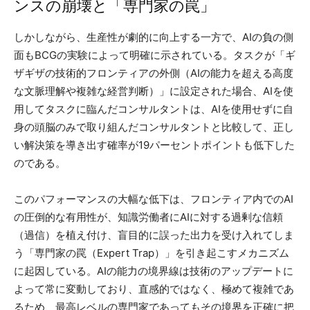
ンスの崩壊と「専門家の罠」
しかしながら、生産性が劇的に向上する一方で、AIの負の側
面もBCGの実験によって明確に示されている。タスクが「ギ
ザギザの技術的フロンティアの外側（AIの能力を超える高度
な文脈理解や複雑な経営判断）」に設定された場合、AIを使
用してタスクに臨んだコンサルタントは、AIを使用せずに自
身の頭脳のみで取り組んだコンサルタントと比較して、正し
い解決策を導き出す確率が19パーセントポイントも低下した
のである。
このパフォーマンスの大幅な低下は、フロンティア内でのAI
の圧倒的な有用性が、知識労働者にAIに対する過剰な信頼
（過信）を植え付け、盲目的に誤った出力を受け入れてしま
う「専門家の罠（Expert Trap）」を引き起こすメカニズム
に起因している。AIの能力の境界線は技術のアップデートに
よって常に変動しており、直感的ではなく、極めて複雑であ
るため、最高レベルの専門家であってもその境界を正確に把