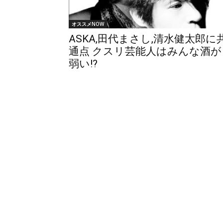
オススメNOW
ASKA,田代まさし,清水健太郎に
通点 クスリ芸能人はみんな酒が
弱い!?